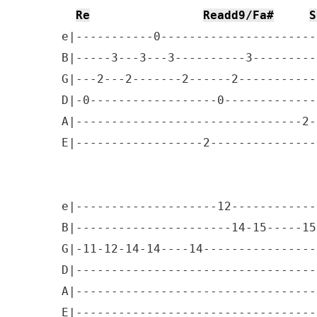
Re
Readd9/Fa#
S
e|-----------0----------------------
B|-----3---3---3----------3---------
G|---2---2-------2------2-----------
D|-0------------------0-------------
A|--------------------------------2-
E|------------------2---------------
e|--------------------12------------
B|----------------------14-15-----15
G|-11-12-14-14----14----------------
D|----------------------------------
A|----------------------------------
E|----------------------------------