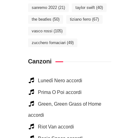
sanremo 2022
(21)
taylor swift
(40)
the beatles
(50)
tiziano ferro
(67)
vasco rossi
(105)
zucchero fornaciari
(49)
Canzoni
Lunedì Nero accordi
Prima O Poi accordi
Green, Green Grass of Home
accordi
Riot Van accordi