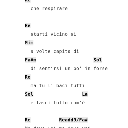
  che respirare

Re
Mim
Fa#m
Sol
Re
Sol
La
  e lasci tutto com'è

Re
Readd9/Fa#