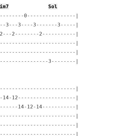
im7
Sol
--------0----------------|

--3---3----3-------3-----|

2---2--------2-----------|

-------------------------|

-------------------------|

----------------3--------|

-------------------------|

-14-12-------------------|

------14-12-14-----------|

-------------------------|

-------------------------|

-------------------------|
