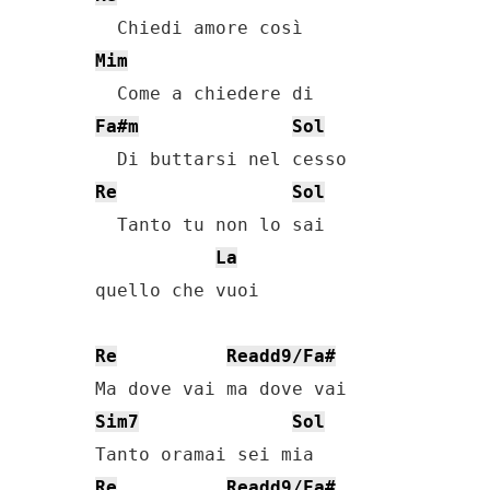
Mim
Fa#m
Sol
Re
Sol
  Tanto tu non lo sai

La
quello che vuoi

Re
Readd9/Fa#
Sim7
Sol
Re
Readd9/Fa#