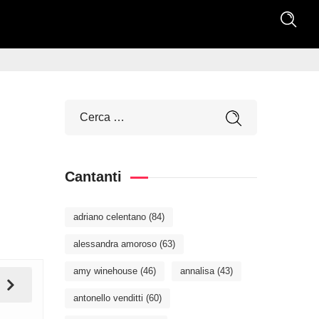
Cantanti
adriano celentano
(84)
alessandra amoroso
(63)
amy winehouse
(46)
annalisa
(43)
antonello venditti
(60)