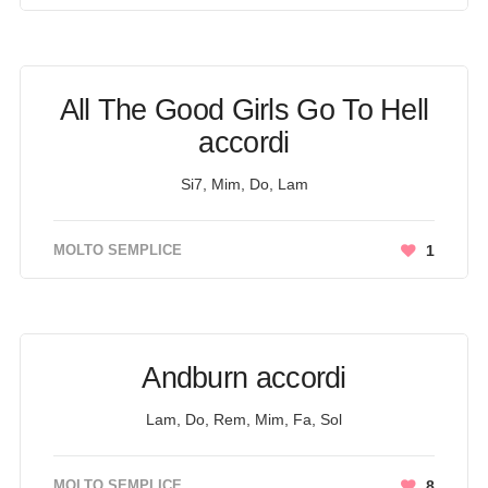
All The Good Girls Go To Hell
accordi
Si7, Mim, Do, Lam
MOLTO SEMPLICE
1
Andburn accordi
Lam, Do, Rem, Mim, Fa, Sol
MOLTO SEMPLICE
8