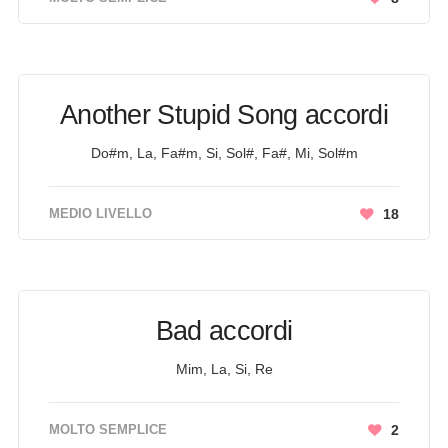
Another Stupid Song accordi
Do#m, La, Fa#m, Si, Sol#, Fa#, Mi, Sol#m
MEDIO LIVELLO
18
Bad accordi
Mim, La, Si, Re
MOLTO SEMPLICE
2