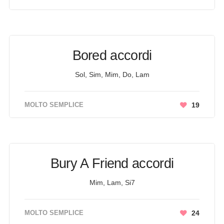
Bored accordi
Sol, Sim, Mim, Do, Lam
MOLTO SEMPLICE
19
Bury A Friend accordi
Mim, Lam, Si7
MOLTO SEMPLICE
24