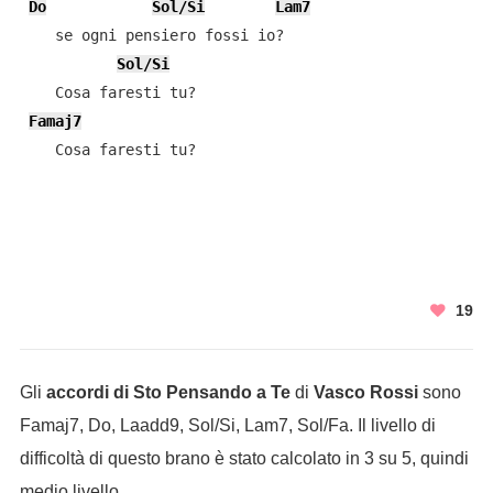
Do
Sol/Si
Lam7
    se ogni pensiero fossi io?

Sol/Si
    Cosa faresti tu?

Famaj7
    Cosa faresti tu?

19
Gli
accordi di Sto Pensando a Te
di
Vasco Rossi
sono
Famaj7, Do, Laadd9, Sol/Si, Lam7, Sol/Fa. Il livello di
difficoltà di questo brano è stato calcolato in 3 su 5, quindi
medio livello.