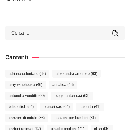
Cantanti
adriano celentano
(84)
alessandra amoroso
(63)
amy winehouse
(46)
annalisa
(43)
antonello venditti
(60)
biagio antonacci
(63)
billie eilish
(54)
brunori sas
(64)
calcutta
(41)
canzoni di natale
(36)
canzoni per bambini
(31)
cartoni animati
(37)
claudio baglioni
(71)
elisa
(95)