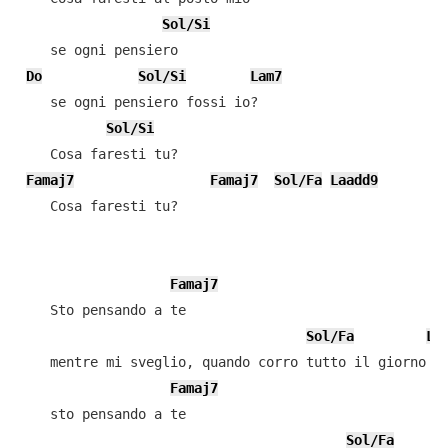
Sol/Si
    se ogni pensiero

Do
Sol/Si
Lam7
    se ogni pensiero fossi io?

Sol/Si
    Cosa faresti tu?

Famaj7
Famaj7
Sol/Fa
Laadd9
    Cosa faresti tu?

Famaj7
    Sto pensando a te

Sol/Fa
La
    mentre mi sveglio, quando corro tutto il giorno

Famaj7
    sto pensando a te

Sol/Fa