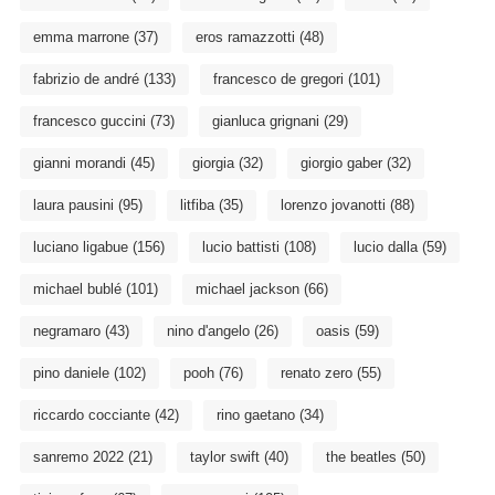
emma marrone
(37)
eros ramazzotti
(48)
fabrizio de andré
(133)
francesco de gregori
(101)
francesco guccini
(73)
gianluca grignani
(29)
gianni morandi
(45)
giorgia
(32)
giorgio gaber
(32)
laura pausini
(95)
litfiba
(35)
lorenzo jovanotti
(88)
luciano ligabue
(156)
lucio battisti
(108)
lucio dalla
(59)
michael bublé
(101)
michael jackson
(66)
negramaro
(43)
nino d'angelo
(26)
oasis
(59)
pino daniele
(102)
pooh
(76)
renato zero
(55)
riccardo cocciante
(42)
rino gaetano
(34)
sanremo 2022
(21)
taylor swift
(40)
the beatles
(50)