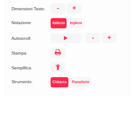
-
+
Dimensioni Testo:
Notazione:
Italiano
Inglese
-
+
Autoscroll:
Stampa:
Semplifica:
Strumento:
Chitarra
Pianoforte