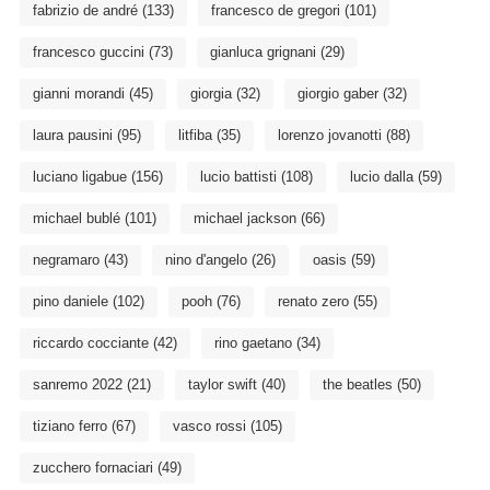
fabrizio de andré
(133)
francesco de gregori
(101)
francesco guccini
(73)
gianluca grignani
(29)
gianni morandi
(45)
giorgia
(32)
giorgio gaber
(32)
laura pausini
(95)
litfiba
(35)
lorenzo jovanotti
(88)
luciano ligabue
(156)
lucio battisti
(108)
lucio dalla
(59)
michael bublé
(101)
michael jackson
(66)
negramaro
(43)
nino d'angelo
(26)
oasis
(59)
pino daniele
(102)
pooh
(76)
renato zero
(55)
riccardo cocciante
(42)
rino gaetano
(34)
sanremo 2022
(21)
taylor swift
(40)
the beatles
(50)
tiziano ferro
(67)
vasco rossi
(105)
zucchero fornaciari
(49)