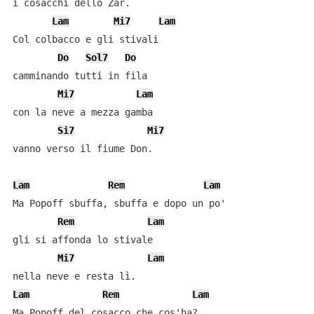
i cosacchi dello Zar.

Lam
Mi7
Lam
Col colbacco e gli stivali

Do
Sol7
Do
camminando tutti in fila

Mi7
Lam
con la neve a mezza gamba

Si7
Mi7
vanno verso il fiume Don.

Lam
Rem
Lam
Ma Popoff sbuffa, sbuffa e dopo un po'

Rem
Lam
gli si affonda lo stivale

Mi7
Lam
Lam
Rem
Lam
Ma Popoff del cosacco che cos'ha?
