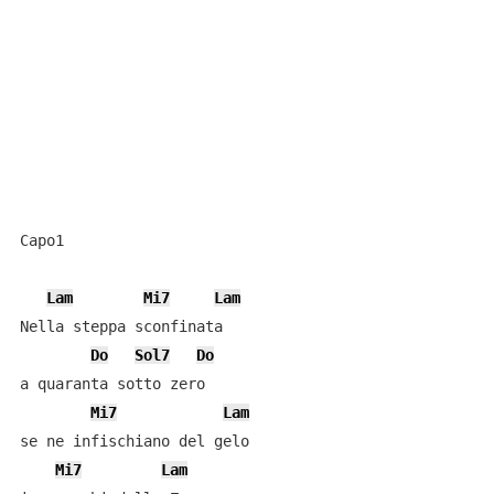
Capo1

Lam
Mi7
Lam
Nella steppa sconfinata

Do
Sol7
Do
a quaranta sotto zero

Mi7
Lam
se ne infischiano del gelo

Mi7
Lam