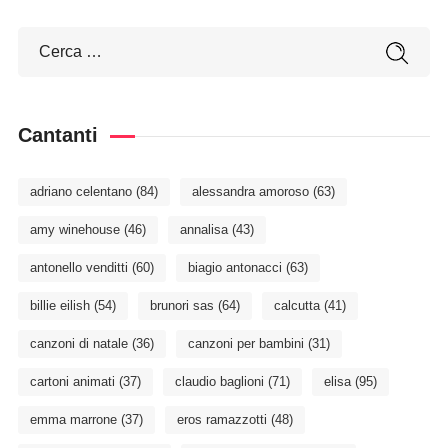
Cantanti
adriano celentano
(84)
alessandra amoroso
(63)
amy winehouse
(46)
annalisa
(43)
antonello venditti
(60)
biagio antonacci
(63)
billie eilish
(54)
brunori sas
(64)
calcutta
(41)
canzoni di natale
(36)
canzoni per bambini
(31)
cartoni animati
(37)
claudio baglioni
(71)
elisa
(95)
emma marrone
(37)
eros ramazzotti
(48)