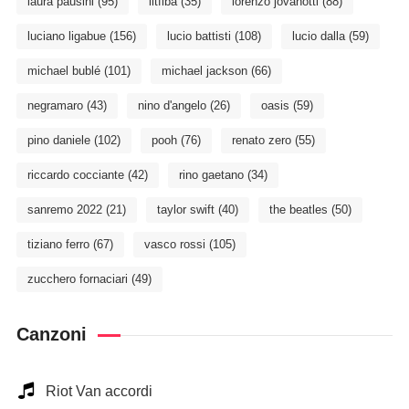
laura pausini
(95)
litfiba
(35)
lorenzo jovanotti
(88)
luciano ligabue
(156)
lucio battisti
(108)
lucio dalla
(59)
michael bublé
(101)
michael jackson
(66)
negramaro
(43)
nino d'angelo
(26)
oasis
(59)
pino daniele
(102)
pooh
(76)
renato zero
(55)
riccardo cocciante
(42)
rino gaetano
(34)
sanremo 2022
(21)
taylor swift
(40)
the beatles
(50)
tiziano ferro
(67)
vasco rossi
(105)
zucchero fornaciari
(49)
Canzoni
Riot Van accordi