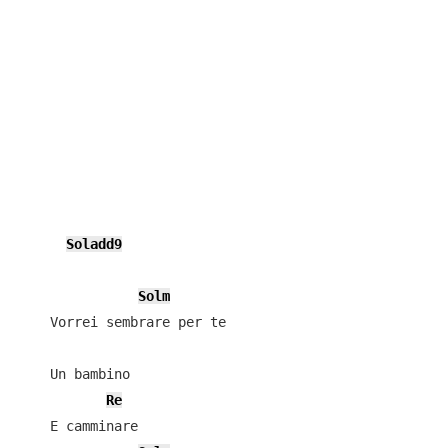
Soladd9
Solm
    Vorrei sembrare per te

    Un bambino

Re
    E camminare
