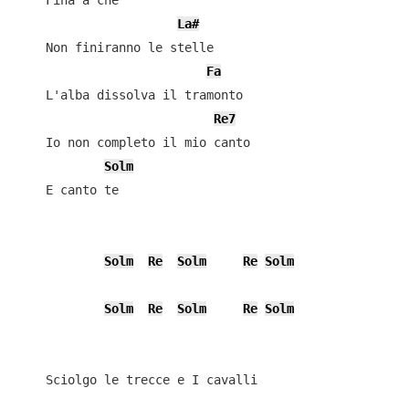
    Fina a che

La#
    Non finiranno le stelle

Fa
    L'alba dissolva il tramonto

Re7
    Io non completo il mio canto

Solm
    E canto te

Solm
Re
Solm
Re
Solm
Solm
Re
Solm
Re
Solm
    Sciolgo le trecce e I cavalli
