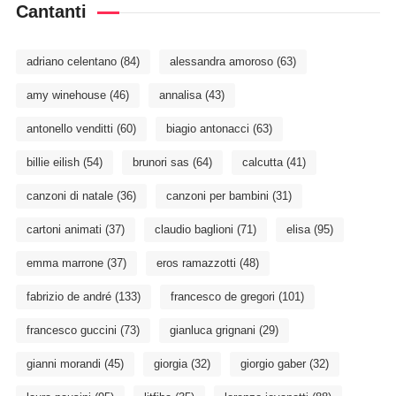
Cantanti
adriano celentano
(84)
alessandra amoroso
(63)
amy winehouse
(46)
annalisa
(43)
antonello venditti
(60)
biagio antonacci
(63)
billie eilish
(54)
brunori sas
(64)
calcutta
(41)
canzoni di natale
(36)
canzoni per bambini
(31)
cartoni animati
(37)
claudio baglioni
(71)
elisa
(95)
emma marrone
(37)
eros ramazzotti
(48)
fabrizio de andré
(133)
francesco de gregori
(101)
francesco guccini
(73)
gianluca grignani
(29)
gianni morandi
(45)
giorgia
(32)
giorgio gaber
(32)