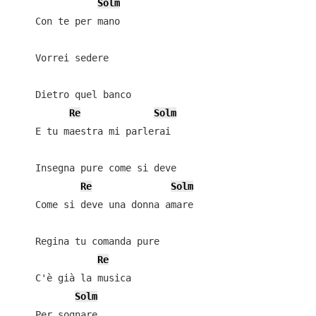
Solm
    Con te per mano

    Vorrei sedere

    Dietro quel banco

Re
Solm
    E tu maestra mi parlerai

    Insegna pure come si deve

Re
Solm
    Come si deve una donna amare

    Regina tu comanda pure

Re
    C'è già la musica

Solm
    Per sognare
