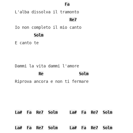
Fa
    L'alba dissolva il tramonto

Re7
    Io non completo il mio canto

Solm
    E canto te

    Dammi la vita dammi l'amore

Re
Solm
    Riprova ancora e non ti fermare

La#
Fa
Re7
Solm
La#
Fa
Re7
Solm
La#
Fa
Re7
Solm
La#
Fa
Re7
Solm