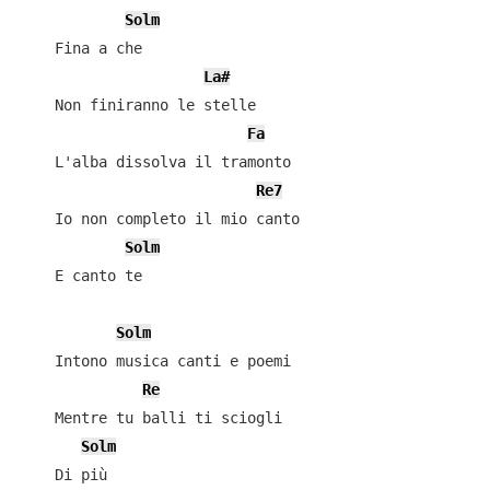
Solm
    Fina a che

La#
    Non finiranno le stelle

Fa
    L'alba dissolva il tramonto

Re7
    Io non completo il mio canto

Solm
    E canto te

Solm
    Intono musica canti e poemi

Re
    Mentre tu balli ti sciogli

Solm
    Di più
