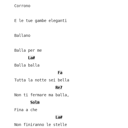
    Corrono

    E le tue gambe eleganti

    Ballano

    Balla per me

La#
    Balla balla

Fa
    Tutta la notte sei bella

Re7
    Non ti fermare ma balla,

Solm
    Fina a che

La#
    Non finiranno le stelle
