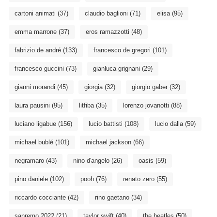
cartoni animati
(37)
claudio baglioni
(71)
elisa
(95)
emma marrone
(37)
eros ramazzotti
(48)
fabrizio de andré
(133)
francesco de gregori
(101)
francesco guccini
(73)
gianluca grignani
(29)
gianni morandi
(45)
giorgia
(32)
giorgio gaber
(32)
laura pausini
(95)
litfiba
(35)
lorenzo jovanotti
(88)
luciano ligabue
(156)
lucio battisti
(108)
lucio dalla
(59)
michael bublé
(101)
michael jackson
(66)
negramaro
(43)
nino d'angelo
(26)
oasis
(59)
pino daniele
(102)
pooh
(76)
renato zero
(55)
riccardo cocciante
(42)
rino gaetano
(34)
sanremo 2022
(21)
taylor swift
(40)
the beatles
(50)