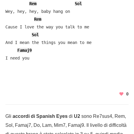
Rem
Sol
Wey, hey, hey, baby hang on

Rem
Cause I love the way you talk to me

Sol
And I mean the things you mean to me

Famaj9
I need you
0
Gli
accordi di Spanish Eyes
di
U2
sono Re7sus4, Rem,
Sol, Famaj7, Do, Lam, Mim7, Famaj9. Il livello di difficoltà