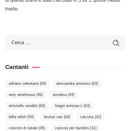
di questo brano è stato calcolato in 3 su 5, quindi medio
livello.
Cantanti
adriano celentano
(84)
alessandra amoroso
(63)
amy winehouse
(46)
annalisa
(43)
antonello venditti
(60)
biagio antonacci
(63)
billie eilish
(54)
brunori sas
(64)
calcutta
(41)
canzoni di natale
(36)
canzoni per bambini
(31)