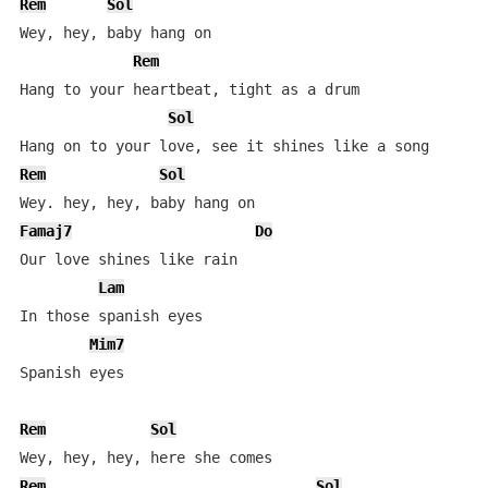
Rem
Sol
Wey, hey, baby hang on

Rem
Hang to your heartbeat, tight as a drum

Sol
Rem
Sol
Famaj7
Do
Our love shines like rain

Lam
In those spanish eyes

Mim7
Spanish eyes

Rem
Sol
Rem
Sol