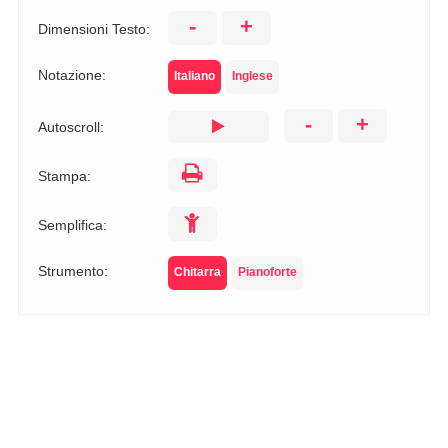
-
+
Dimensioni Testo:
Notazione:
Italiano
Inglese
-
+
Autoscroll:
Stampa:
Semplifica:
Strumento:
Chitarra
Pianoforte