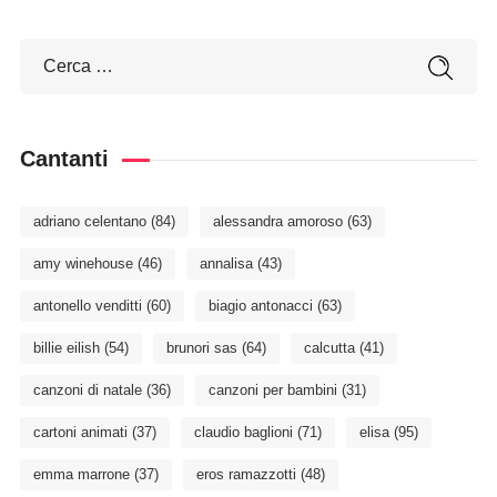
Cantanti
adriano celentano
(84)
alessandra amoroso
(63)
amy winehouse
(46)
annalisa
(43)
antonello venditti
(60)
biagio antonacci
(63)
billie eilish
(54)
brunori sas
(64)
calcutta
(41)
canzoni di natale
(36)
canzoni per bambini
(31)
cartoni animati
(37)
claudio baglioni
(71)
elisa
(95)
emma marrone
(37)
eros ramazzotti
(48)