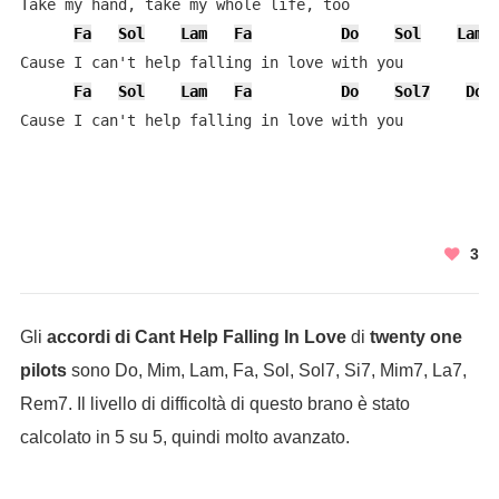
Take my hand, take my whole life, too

Fa
Sol
Lam
Fa
Do
Sol
Lam
Cause I can't help falling in love with you

Fa
Sol
Lam
Fa
Do
Sol7
Do
Cause I can't help falling in love with you
3
Gli
accordi di Cant Help Falling In Love
di
twenty one
pilots
sono Do, Mim, Lam, Fa, Sol, Sol7, Si7, Mim7, La7,
Rem7. Il livello di difficoltà di questo brano è stato
calcolato in 5 su 5, quindi molto avanzato.