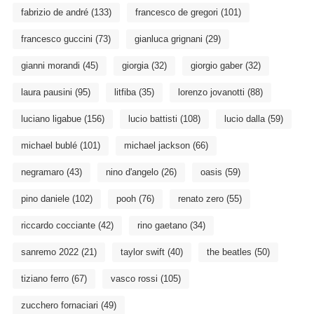
fabrizio de andré
(133)
francesco de gregori
(101)
francesco guccini
(73)
gianluca grignani
(29)
gianni morandi
(45)
giorgia
(32)
giorgio gaber
(32)
laura pausini
(95)
litfiba
(35)
lorenzo jovanotti
(88)
luciano ligabue
(156)
lucio battisti
(108)
lucio dalla
(59)
michael bublé
(101)
michael jackson
(66)
negramaro
(43)
nino d'angelo
(26)
oasis
(59)
pino daniele
(102)
pooh
(76)
renato zero
(55)
riccardo cocciante
(42)
rino gaetano
(34)
sanremo 2022
(21)
taylor swift
(40)
the beatles
(50)
tiziano ferro
(67)
vasco rossi
(105)
zucchero fornaciari
(49)