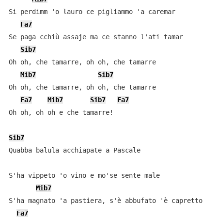
Si perdimm 'o lauro ce pigliammo 'a caremar

Fa7
Se paga cchiù assaje ma ce stanno l'ati tamar

Sib7
Oh oh, che tamarre, oh oh, che tamarre

Mib7
Sib7
Oh oh, che tamarre, oh oh, che tamarre

Fa7
Mib7
Sib7
Fa7
Oh oh, oh oh e che tamarre!

Sib7
Quabba balula acchiapate a Pascale

S'ha vippeto 'o vino e mo'se sente male

Mib7
S'ha magnato 'a pastiera, s'è abbufato 'è capretto

Fa7