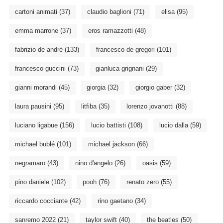
cartoni animati
(37)
claudio baglioni
(71)
elisa
(95)
emma marrone
(37)
eros ramazzotti
(48)
fabrizio de andré
(133)
francesco de gregori
(101)
francesco guccini
(73)
gianluca grignani
(29)
gianni morandi
(45)
giorgia
(32)
giorgio gaber
(32)
laura pausini
(95)
litfiba
(35)
lorenzo jovanotti
(88)
luciano ligabue
(156)
lucio battisti
(108)
lucio dalla
(59)
michael bublé
(101)
michael jackson
(66)
negramaro
(43)
nino d'angelo
(26)
oasis
(59)
pino daniele
(102)
pooh
(76)
renato zero
(55)
riccardo cocciante
(42)
rino gaetano
(34)
sanremo 2022
(21)
taylor swift
(40)
the beatles
(50)