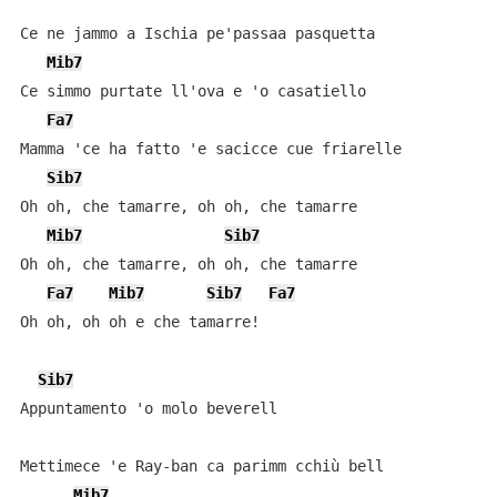
Ce ne jammo a Ischia pe'passaa pasquetta

Mib7
Ce simmo purtate ll'ova e 'o casatiello

Fa7
Mamma 'ce ha fatto 'e sacicce cue friarelle

Sib7
Oh oh, che tamarre, oh oh, che tamarre

Mib7
Sib7
Oh oh, che tamarre, oh oh, che tamarre

Fa7
Mib7
Sib7
Fa7
Oh oh, oh oh e che tamarre!

Sib7
Appuntamento 'o molo beverell

Mettimece 'e Ray-ban ca parimm cchiù bell

Mib7