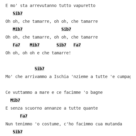
E mo' sta arrevutanno tutto vapuretto

Sib7
Oh oh, che tamarre, oh oh, che tamarre

Mib7
Sib7
Oh oh, che tamarre, oh oh, che tamarre

Fa7
Mib7
Sib7
Fa7
Oh oh, oh oh e che tamarre!

Sib7
Mo' che arrivammo a Ischia 'nzieme a tutte 'e cumpagne
Ce vuttammo a mare e ce facimme 'o bagne

Mib7
E senza scuorno annanze a tutte quante

Fa7
Nun tenimmo 'o costume, c'ho facimmo cua mutanda

Sib7