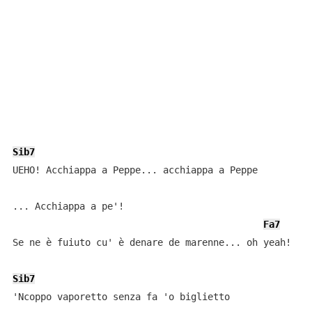
Sib7
UEHO! Acchiappa a Peppe... acchiappa a Peppe

... Acchiappa a pe'! 

Fa7
Se ne è fuiuto cu' è denare de marenne... oh yeah!

Sib7
'Ncoppo vaporetto senza fa 'o biglietto
