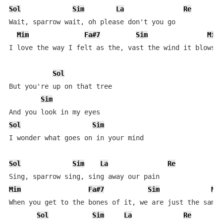
Sol
Sim
La
Re
Wait, sparrow wait, oh please don't you go

Mim
Fa#7
Sim
Mi9
I love the way I felt as the, vast the wind it blows

Sol
But you're up on that tree

Sim
Sol
Sim
I wonder what goes on in your mind

Sol
Sim
La
Re
Mim
Fa#7
Sim
Mi
When you get to the bones of it, we are just the same

Sol
Sim
La
Re