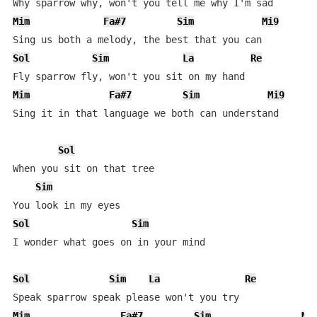
Mim
Fa#7
Sim
Mi9
Sol
Sim
La
Re
Mim
Fa#7
Sim
Mi9
Sing it in that language we both can understand

Sol
When you sit on that tree

Sim
Sol
Sim
I wonder what goes on in your mind

Sol
Sim
La
Re
Mim
Fa#7
Sim
Mi