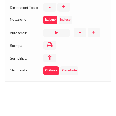
-
+
Dimensioni Testo:
Notazione:
Italiano
Inglese
-
+
Autoscroll:
Stampa:
Semplifica:
Strumento:
Chitarra
Pianoforte