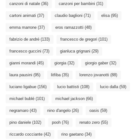
canzoni di natale
(36)
canzoni per bambini
(31)
cartoni animati
(37)
claudio baglioni
(71)
elisa
(95)
emma marrone
(37)
eros ramazzotti
(48)
fabrizio de andré
(133)
francesco de gregori
(101)
francesco guccini
(73)
gianluca grignani
(29)
gianni morandi
(45)
giorgia
(32)
giorgio gaber
(32)
laura pausini
(95)
litfiba
(35)
lorenzo jovanotti
(88)
luciano ligabue
(156)
lucio battisti
(108)
lucio dalla
(59)
michael bublé
(101)
michael jackson
(66)
negramaro
(43)
nino d'angelo
(26)
oasis
(59)
pino daniele
(102)
pooh
(76)
renato zero
(55)
riccardo cocciante
(42)
rino gaetano
(34)