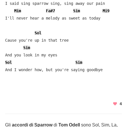
I said sing sparrow sing, sing away our pain

Mim
Fa#7
Sim
Mi9
I'll never hear a melody as sweet as today

Sol
Cause you're up in that tree

Sim
Sol
Sim
And I wonder how, but you're saying goodbye
4
Gli
accordi di Sparrow
di
Tom Odell
sono Sol, Sim, La,