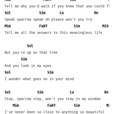
Sol
Sim
La
Re
Mim
Fa#7
Sim
Mi9
Tell me all the answers to this meaningless life

Sol
But you're up on that tree

Sim
Sol
Sim
I wonder what goes on in your mind

Sol
Sim
La
Re
Stay, sparrow stay, won't you stay in my window

Mim
Fa#7
Sim
Mi9