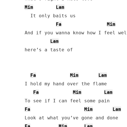
Mim
Lam
  It only baits us

Fa
Mim
And if you wanna know how I feel well
Lam
here’s a taste of

Fa
Mim
Lam
I hold my hand over the flame

Fa
Mim
Lam
Fa
Mim
Lam
Fa
Mim
Lam