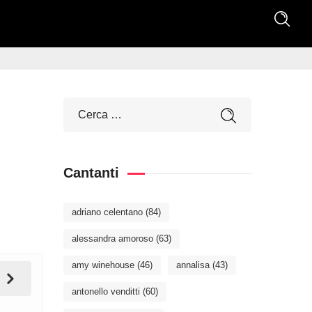
Cantanti
adriano celentano
(84)
alessandra amoroso
(63)
amy winehouse
(46)
annalisa
(43)
antonello venditti
(60)