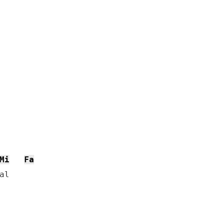
Mi
Fa
l
