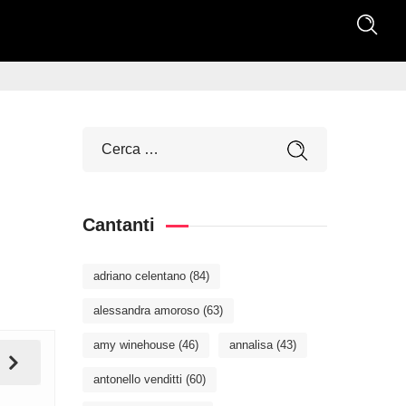
Cantanti
adriano celentano
(84)
alessandra amoroso
(63)
amy winehouse
(46)
annalisa
(43)
antonello venditti
(60)