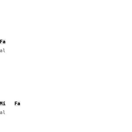
Fa
l

Mi
Fa
l
