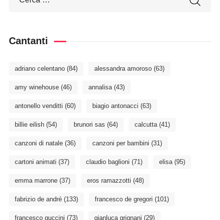
Cantanti
adriano celentano
(84)
alessandra amoroso
(63)
amy winehouse
(46)
annalisa
(43)
antonello venditti
(60)
biagio antonacci
(63)
billie eilish
(54)
brunori sas
(64)
calcutta
(41)
canzoni di natale
(36)
canzoni per bambini
(31)
cartoni animati
(37)
claudio baglioni
(71)
elisa
(95)
emma marrone
(37)
eros ramazzotti
(48)
fabrizio de andré
(133)
francesco de gregori
(101)
francesco guccini
(73)
gianluca grignani
(29)