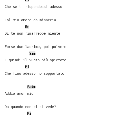
Mi
Che se ti rispondessi adesso

Col mio amore da minaccia

Re
Di te non rimarrebbe niente

Forse due lacrime, poi polvere

Sim
E quindi il vuoto più spietato

Mi
Che fino adesso ho sopportato

Fa#m
Addio amor mio

Da quando non ci si vede?

Mi