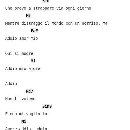
Sim
Che provo a strappare via ogni giorno

Mi
Mentre distraggo il mondo con un sorriso, ma

Fa#
Addio amor mio

Qui si muore

Mi
Addio mio amore

Addio

Re7
Non ti volevo

Sim9
E non mi voglio io

Mi
Amore addio, addio
