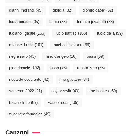
gianni morandi
(45)
giorgia
(32)
giorgio gaber
(32)
laura pausini
(95)
litfiba
(35)
lorenzo jovanotti
(88)
luciano ligabue
(156)
lucio battisti
(108)
lucio dalla
(59)
michael bublé
(101)
michael jackson
(66)
negramaro
(43)
nino d'angelo
(26)
oasis
(59)
pino daniele
(102)
pooh
(76)
renato zero
(55)
riccardo cocciante
(42)
rino gaetano
(34)
sanremo 2022
(21)
taylor swift
(40)
the beatles
(50)
tiziano ferro
(67)
vasco rossi
(105)
zucchero fornaciari
(49)
Canzoni