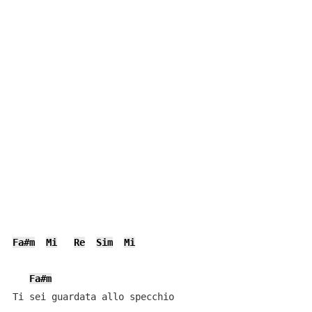
Fa#m
Mi
Re
Sim
Mi
Fa#m
Ti sei guardata allo specchio 
