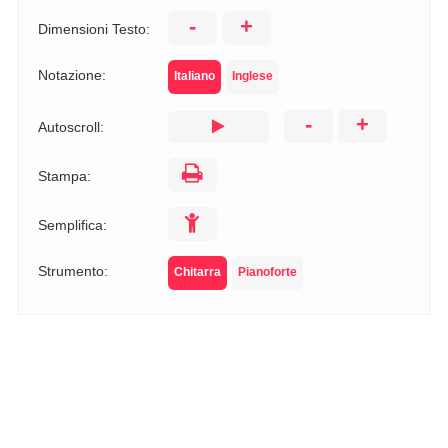
-
+
Dimensioni Testo:
Notazione:
Italiano
Inglese
-
+
Autoscroll:
Stampa:
Semplifica:
Strumento:
Chitarra
Pianoforte