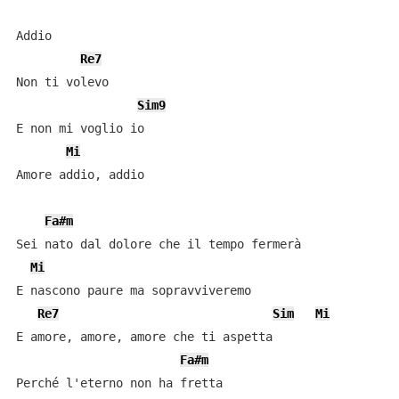
Addio

Re7
Non ti volevo

Sim9
E non mi voglio io

Mi
Amore addio, addio

Fa#m
Sei nato dal dolore che il tempo fermerà

Mi
E nascono paure ma sopravviveremo

Re7
Sim
Mi
E amore, amore, amore che ti aspetta

Fa#m
Perché l'eterno non ha fretta
