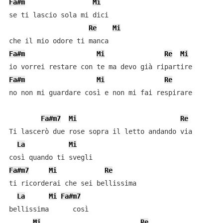
Fa#m
Mi
se ti lascio sola mi dici 

Re
Mi
Fa#m
Mi
Re
Mi
Fa#m
Mi
Re
no non mi guardare così e non mi fai respirare

Fa#m7
Mi
Re
Ti lascerò due rose sopra il letto andando via

La
Mi
Fa#m7
Mi
Re
ti ricorderai che sei bellissima

La
Mi
Fa#m7
bellissima      così

Mi
Re