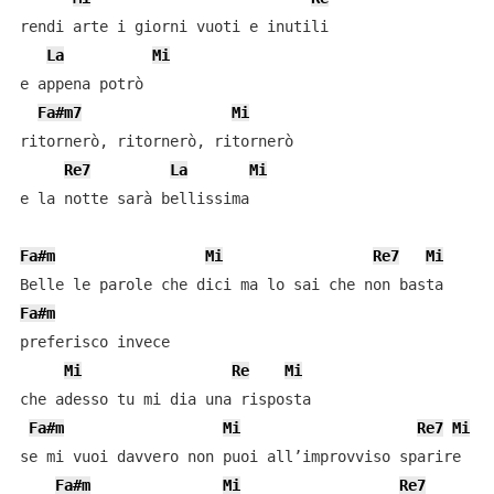
rendi arte i giorni vuoti e inutili

La
Mi
e appena potrò 

Fa#m7
Mi
ritornerò, ritornerò, ritornerò

Re7
La
Mi
e la notte sarà bellissima

Fa#m
Mi
Re7
Mi
Fa#m
preferisco invece 

Mi
Re
Mi
che adesso tu mi dia una risposta

Fa#m
Mi
Re7
Mi
se mi vuoi davvero non puoi all’improvviso sparire

Fa#m
Mi
Re7