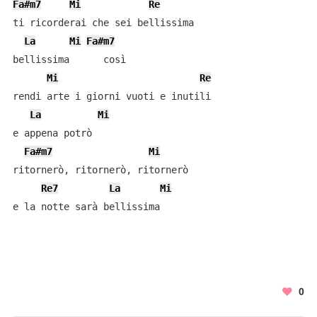
Fa#m7
Mi
Re
ti ricorderai che sei bellissima

La
Mi
Fa#m7
bellissima      così

Mi
Re
rendi arte i giorni vuoti e inutili

La
Mi
e appena potrò 

Fa#m7
Mi
ritornerò, ritornerò, ritornerò

Re7
La
Mi
0