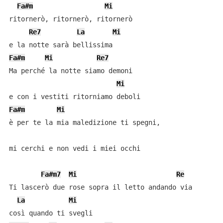
Fa#m
Mi
ritornerò, ritornerò, ritornerò

Re7
La
Mi
Fa#m
Mi
Re7
Ma perché la notte siamo demoni 

Mi
Fa#m
Mi
è per te la mia maledizione ti spegni, 

mi cerchi e non vedi i miei occhi

Fa#m7
Mi
Re
Ti lascerò due rose sopra il letto andando via

La
Mi