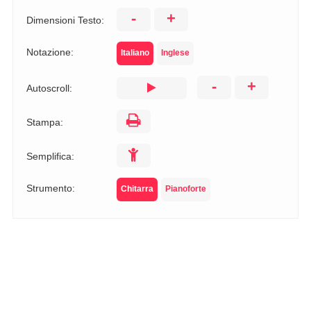
-
+
Dimensioni Testo:
Notazione:
Italiano
Inglese
-
+
Autoscroll:
Stampa:
Semplifica:
Strumento:
Chitarra
Pianoforte