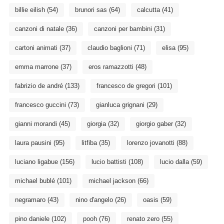
billie eilish
(54)
brunori sas
(64)
calcutta
(41)
canzoni di natale
(36)
canzoni per bambini
(31)
cartoni animati
(37)
claudio baglioni
(71)
elisa
(95)
emma marrone
(37)
eros ramazzotti
(48)
fabrizio de andré
(133)
francesco de gregori
(101)
francesco guccini
(73)
gianluca grignani
(29)
gianni morandi
(45)
giorgia
(32)
giorgio gaber
(32)
laura pausini
(95)
litfiba
(35)
lorenzo jovanotti
(88)
luciano ligabue
(156)
lucio battisti
(108)
lucio dalla
(59)
michael bublé
(101)
michael jackson
(66)
negramaro
(43)
nino d'angelo
(26)
oasis
(59)
pino daniele
(102)
pooh
(76)
renato zero
(55)