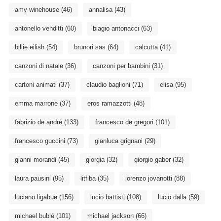
amy winehouse
(46)
annalisa
(43)
antonello venditti
(60)
biagio antonacci
(63)
billie eilish
(54)
brunori sas
(64)
calcutta
(41)
canzoni di natale
(36)
canzoni per bambini
(31)
cartoni animati
(37)
claudio baglioni
(71)
elisa
(95)
emma marrone
(37)
eros ramazzotti
(48)
fabrizio de andré
(133)
francesco de gregori
(101)
francesco guccini
(73)
gianluca grignani
(29)
gianni morandi
(45)
giorgia
(32)
giorgio gaber
(32)
laura pausini
(95)
litfiba
(35)
lorenzo jovanotti
(88)
luciano ligabue
(156)
lucio battisti
(108)
lucio dalla
(59)
michael bublé
(101)
michael jackson
(66)