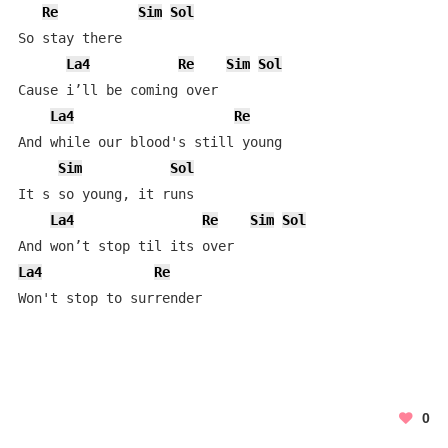
Re
Sim
Sol
So stay there

La4
Re
Sim
Sol
Cause i’ll be coming over

La4
Re
And while our blood's still young

Sim
Sol
It s so young, it runs

La4
Re
Sim
Sol
La4
Re
Won't stop to surrender
0