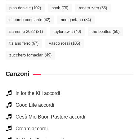
pino daniele
(102)
pooh
(76)
renato zero
(55)
riccardo cocciante
(42)
rino gaetano
(34)
sanremo 2022
(21)
taylor swift
(40)
the beatles
(50)
tiziano ferro
(67)
vasco rossi
(105)
zucchero fornaciari
(49)
Canzoni
In for the Kill accordi
Good Life accordi
Gesù Mio Buon Pastore accordi
Cream accordi