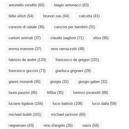
antonello venditti
(60)
biagio antonacci
(63)
billie eilish
(54)
brunori sas
(64)
calcutta
(41)
canzoni di natale
(36)
canzoni per bambini
(31)
cartoni animati
(37)
claudio baglioni
(71)
elisa
(95)
emma marrone
(37)
eros ramazzotti
(48)
fabrizio de andré
(133)
francesco de gregori
(101)
francesco guccini
(73)
gianluca grignani
(29)
gianni morandi
(45)
giorgia
(32)
giorgio gaber
(32)
laura pausini
(95)
litfiba
(35)
lorenzo jovanotti
(88)
luciano ligabue
(156)
lucio battisti
(108)
lucio dalla
(59)
michael bublé
(101)
michael jackson
(66)
negramaro
(43)
nino d'angelo
(26)
oasis
(59)