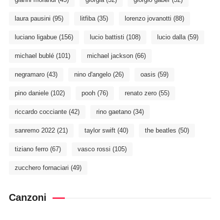
laura pausini
(95)
litfiba
(35)
lorenzo jovanotti
(88)
luciano ligabue
(156)
lucio battisti
(108)
lucio dalla
(59)
michael bublé
(101)
michael jackson
(66)
negramaro
(43)
nino d'angelo
(26)
oasis
(59)
pino daniele
(102)
pooh
(76)
renato zero
(55)
riccardo cocciante
(42)
rino gaetano
(34)
sanremo 2022
(21)
taylor swift
(40)
the beatles
(50)
tiziano ferro
(67)
vasco rossi
(105)
zucchero fornaciari
(49)
Canzoni