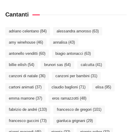
Cantanti
adriano celentano
(84)
alessandra amoroso
(63)
amy winehouse
(46)
annalisa
(43)
antonello venditti
(60)
biagio antonacci
(63)
billie eilish
(54)
brunori sas
(64)
calcutta
(41)
canzoni di natale
(36)
canzoni per bambini
(31)
cartoni animati
(37)
claudio baglioni
(71)
elisa
(95)
emma marrone
(37)
eros ramazzotti
(48)
fabrizio de andré
(133)
francesco de gregori
(101)
francesco guccini
(73)
gianluca grignani
(29)
gianni morandi
(45)
giorgia
(32)
giorgio gaber
(32)