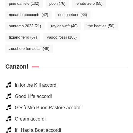
pino daniele
(102)
pooh
(76)
renato zero
(55)
riccardo cocciante
(42)
rino gaetano
(34)
sanremo 2022
(21)
taylor swift
(40)
the beatles
(50)
tiziano ferro
(67)
vasco rossi
(105)
zucchero fornaciari
(49)
Canzoni
In for the Kill accordi
Good Life accordi
Gesù Mio Buon Pastore accordi
Cream accordi
If I Had a Boat accordi