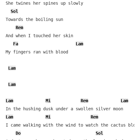
She twines her spines up slowly

Sol
Towards the boiling sun

Rem
And when I touched her skin

Fa
Lam
My fingers ran with blood

Lam
Lam
Lam
Mi
Rem
Lam
Lam
Mi
Rem
L
I came walking with the wind to watch the cactus bloom
Do
Sol