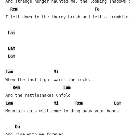
And strange hunger haunted me, the looming shadows dan
Rem
Fa
I fell down to the thorny brush and felt a trembling h
Lam
Lam
Lam
Lam
Mi
When the last light warms the rocks

Rem
Lam
Lam
Mi
Rem
Lam
Mountain cats will come to drag away your bones

Do
And rise with me forever
