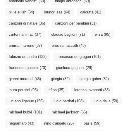
antonello venditti
(60)
biagio antonacci
(63)
billie eilish
(54)
brunori sas
(64)
calcutta
(41)
canzoni di natale
(36)
canzoni per bambini
(31)
cartoni animati
(37)
claudio baglioni
(71)
elisa
(95)
emma marrone
(37)
eros ramazzotti
(48)
fabrizio de andré
(133)
francesco de gregori
(101)
francesco guccini
(73)
gianluca grignani
(29)
gianni morandi
(45)
giorgia
(32)
giorgio gaber
(32)
laura pausini
(95)
litfiba
(35)
lorenzo jovanotti
(88)
luciano ligabue
(156)
lucio battisti
(108)
lucio dalla
(59)
michael bublé
(101)
michael jackson
(66)
negramaro
(43)
nino d'angelo
(26)
oasis
(59)