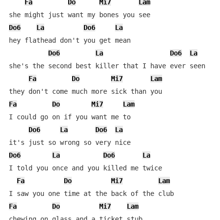
Fa
Do
Mi7
Lam
Do6
La
Do6
La
hey flathead don't you get mean

Do6
La
Do6
La
she's the second best killer that I have ever seen

Fa
Do
Mi7
Lam
Fa
Do
Mi7
Lam
I could go on if you want me to

Do6
La
Do6
La
Do6
La
Do6
La
I told you once and you killed me twice

Fa
Do
Mi7
Lam
Fa
Do
Mi7
Lam
chewing on glass and a ticket stub
