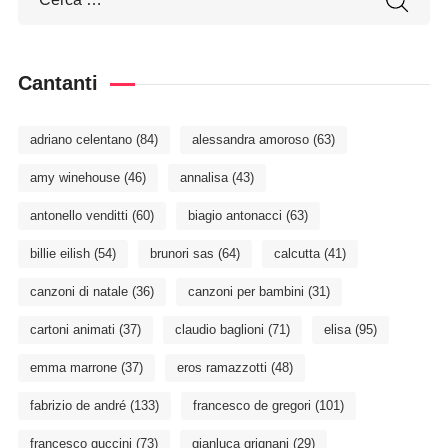
Cantanti
adriano celentano
(84)
alessandra amoroso
(63)
amy winehouse
(46)
annalisa
(43)
antonello venditti
(60)
biagio antonacci
(63)
billie eilish
(54)
brunori sas
(64)
calcutta
(41)
canzoni di natale
(36)
canzoni per bambini
(31)
cartoni animati
(37)
claudio baglioni
(71)
elisa
(95)
emma marrone
(37)
eros ramazzotti
(48)
fabrizio de andré
(133)
francesco de gregori
(101)
francesco guccini
(73)
gianluca grignani
(29)