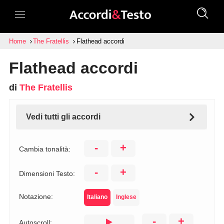
Home
The Fratellis
Flathead accordi
Flathead accordi
di
The Fratellis
Vedi tutti gli accordi
-
+
Cambia tonalità:
-
+
Dimensioni Testo:
Notazione:
Italiano
Inglese
-
+
Autoscroll: