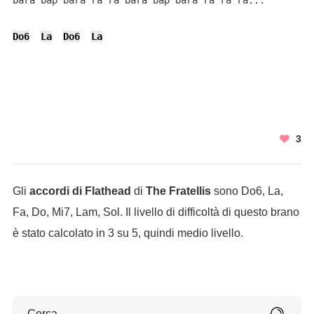
bara bap bara ra ra bara bap bara ra ra ra...

Do6
La
Do6
La
3
Gli
accordi di Flathead
di
The Fratellis
sono Do6, La,
Fa, Do, Mi7, Lam, Sol. Il livello di difficoltà di questo brano
è stato calcolato in 3 su 5, quindi medio livello.