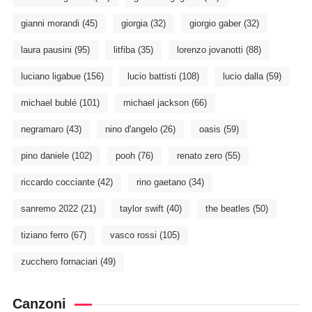
gianni morandi
(45)
giorgia
(32)
giorgio gaber
(32)
laura pausini
(95)
litfiba
(35)
lorenzo jovanotti
(88)
luciano ligabue
(156)
lucio battisti
(108)
lucio dalla
(59)
michael bublé
(101)
michael jackson
(66)
negramaro
(43)
nino d'angelo
(26)
oasis
(59)
pino daniele
(102)
pooh
(76)
renato zero
(55)
riccardo cocciante
(42)
rino gaetano
(34)
sanremo 2022
(21)
taylor swift
(40)
the beatles
(50)
tiziano ferro
(67)
vasco rossi
(105)
zucchero fornaciari
(49)
Canzoni