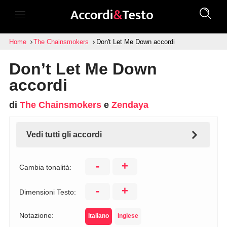
Home
The Chainsmokers
Don't Let Me Down accordi
Don’t Let Me Down
accordi
di
The Chainsmokers
e
Zendaya
Vedi tutti gli accordi
-
+
Cambia tonalità:
-
+
Dimensioni Testo:
Notazione:
Italiano
Inglese