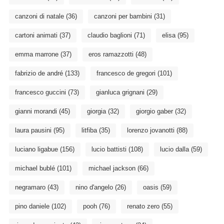
canzoni di natale
(36)
canzoni per bambini
(31)
cartoni animati
(37)
claudio baglioni
(71)
elisa
(95)
emma marrone
(37)
eros ramazzotti
(48)
fabrizio de andré
(133)
francesco de gregori
(101)
francesco guccini
(73)
gianluca grignani
(29)
gianni morandi
(45)
giorgia
(32)
giorgio gaber
(32)
laura pausini
(95)
litfiba
(35)
lorenzo jovanotti
(88)
luciano ligabue
(156)
lucio battisti
(108)
lucio dalla
(59)
michael bublé
(101)
michael jackson
(66)
negramaro
(43)
nino d'angelo
(26)
oasis
(59)
pino daniele
(102)
pooh
(76)
renato zero
(55)