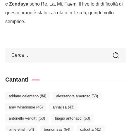
e Zendaya
sono Re, La, Mi, Fa#m. Il livello di difficoltà di
questo brano è stato calcolato in 1 su 5, quindi molto
semplice.
Cantanti
adriano celentano
(84)
alessandra amoroso
(63)
amy winehouse
(46)
annalisa
(43)
antonello venditti
(60)
biagio antonacci
(63)
billie eilish
(54)
brunori sas
(64)
calcutta
(41)