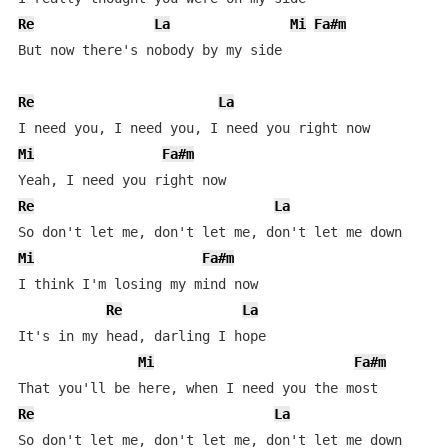
Re
La
Mi
Fa#m
But now there's nobody by my side

Re
La
Mi
Fa#m
Re
La
Mi
Fa#m
I think I'm losing my mind now

Re
La
It's in my head, darling I hope

Mi
Fa#m
Re
La