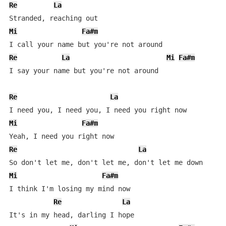
Re
La
Mi
Fa#m
Re
La
Mi
Fa#m
I say your name but you're not around

Re
La
Mi
Fa#m
Re
La
Mi
Fa#m
I think I'm losing my mind now

Re
La
It's in my head, darling I hope
