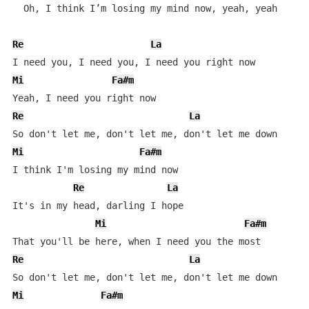
  Oh, I think I’m losing my mind now, yeah, yeah

Re
La
Mi
Fa#m
Re
La
Mi
Fa#m
I think I'm losing my mind now

Re
La
It's in my head, darling I hope

Mi
Fa#m
Re
La
Mi
Fa#m