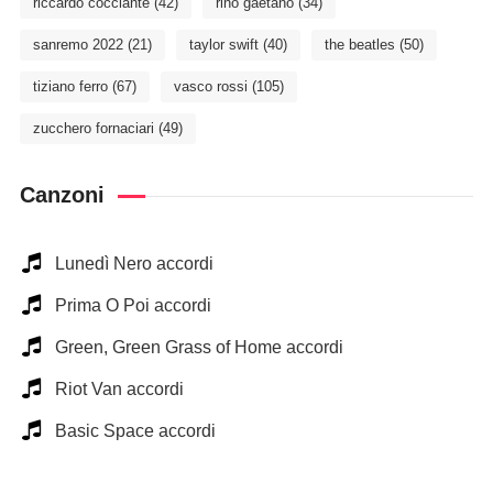
riccardo cocciante
(42)
rino gaetano
(34)
sanremo 2022
(21)
taylor swift
(40)
the beatles
(50)
tiziano ferro
(67)
vasco rossi
(105)
zucchero fornaciari
(49)
Canzoni
Lunedì Nero accordi
Prima O Poi accordi
Green, Green Grass of Home accordi
Riot Van accordi
Basic Space accordi