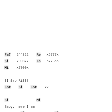
Fa#
   244322    
Re
Si
    799877    
La
Mi
    x7999x

Fa#
Si
Fa#
    x2

Si
Mi
Baby, here I am
