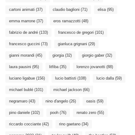
cartoni animati
(37)
claudio baglioni
(71)
elisa
(95)
emma marrone
(37)
eros ramazzotti
(48)
fabrizio de andré
(133)
francesco de gregori
(101)
francesco guccini
(73)
gianluca grignani
(29)
gianni morandi
(45)
giorgia
(32)
giorgio gaber
(32)
laura pausini
(95)
litfiba
(35)
lorenzo jovanotti
(88)
luciano ligabue
(156)
lucio battisti
(108)
lucio dalla
(59)
michael bublé
(101)
michael jackson
(66)
negramaro
(43)
nino d'angelo
(26)
oasis
(59)
pino daniele
(102)
pooh
(76)
renato zero
(55)
riccardo cocciante
(42)
rino gaetano
(34)