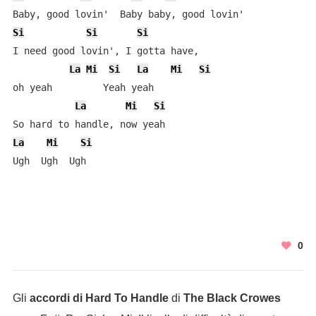
Si
Si
Si
I need good lovin', I gotta have,

La
Mi
Si
La
Mi
Si
oh yeah         Yeah yeah

La
Mi
Si
La
Mi
Si
Ugh  Ugh  Ugh
0
Gli
accordi di Hard To Handle
di
The Black Crowes