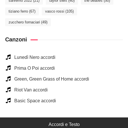
sanremo 2022
(21)
taylor swift
(40)
the beatles
(50)
tiziano ferro
(67)
vasco rossi
(105)
zucchero fornaciari
(49)
Canzoni
Lunedì Nero accordi
Prima O Poi accordi
Green, Green Grass of Home accordi
Riot Van accordi
Basic Space accordi
Accordi e Testo