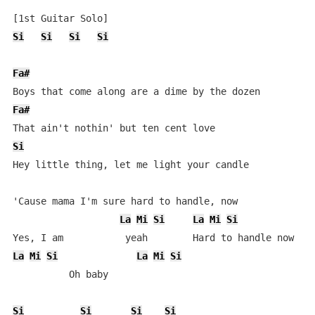
Si
Si
Si
Si
Fa#
Fa#
Si
Hey little thing, let me light your candle

'Cause mama I'm sure hard to handle, now

La
Mi
Si
La
Mi
Si
La
Mi
Si
La
Mi
Si
          Oh baby

Si
Si
Si
Si