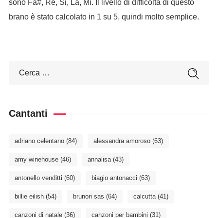
sono Fa#, Re, Si, La, Mi. Il livello di difficoltà di questo
brano è stato calcolato in 1 su 5, quindi molto semplice.
Cantanti
adriano celentano
(84)
alessandra amoroso
(63)
amy winehouse
(46)
annalisa
(43)
antonello venditti
(60)
biagio antonacci
(63)
billie eilish
(54)
brunori sas
(64)
calcutta
(41)
canzoni di natale
(36)
canzoni per bambini
(31)