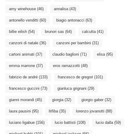
amy winehouse
(46)
annalisa
(43)
antonello venditti
(60)
biagio antonacci
(63)
billie eilish
(54)
brunori sas
(64)
calcutta
(41)
canzoni di natale
(36)
canzoni per bambini
(31)
cartoni animati
(37)
claudio baglioni
(71)
elisa
(95)
emma marrone
(37)
eros ramazzotti
(48)
fabrizio de andré
(133)
francesco de gregori
(101)
francesco guccini
(73)
gianluca grignani
(29)
gianni morandi
(45)
giorgia
(32)
giorgio gaber
(32)
laura pausini
(95)
litfiba
(35)
lorenzo jovanotti
(88)
luciano ligabue
(156)
lucio battisti
(108)
lucio dalla
(59)
michael bublé
(101)
michael jackson
(66)