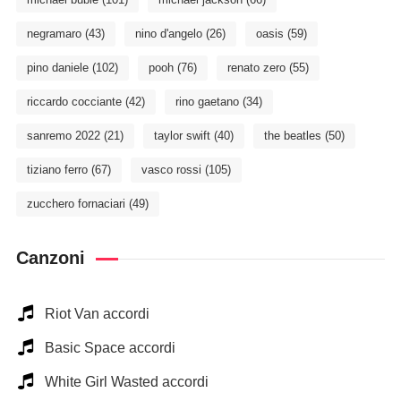
negramaro
(43)
nino d'angelo
(26)
oasis
(59)
pino daniele
(102)
pooh
(76)
renato zero
(55)
riccardo cocciante
(42)
rino gaetano
(34)
sanremo 2022
(21)
taylor swift
(40)
the beatles
(50)
tiziano ferro
(67)
vasco rossi
(105)
zucchero fornaciari
(49)
Canzoni
Riot Van accordi
Basic Space accordi
White Girl Wasted accordi