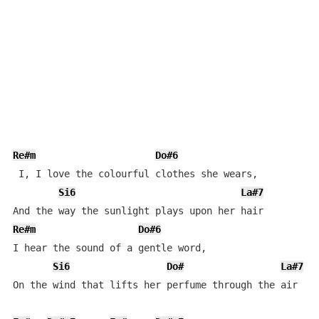
Re#m
Do#6
 I, I love the colourful clothes she wears,

Si6
La#7
Re#m
Do#6
I hear the sound of a gentle word,

Si6
Do#
La#7
On the wind that lifts her perfume through the air
