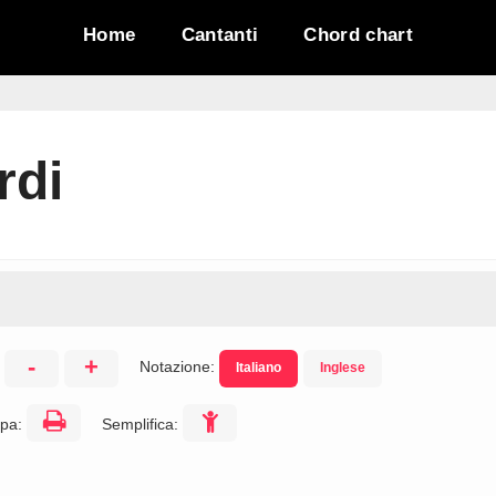
Home
Cantanti
Chord chart
rdi
-
+
Notazione:
Italiano
Inglese
:
pa:
Semplifica: