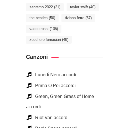
sanremo 2022
(21)
taylor swift
(40)
the beatles
(50)
tiziano ferro
(67)
vasco rossi
(105)
zucchero fornaciari
(49)
Canzoni
Lunedì Nero accordi
Prima O Poi accordi
Green, Green Grass of Home
accordi
Riot Van accordi