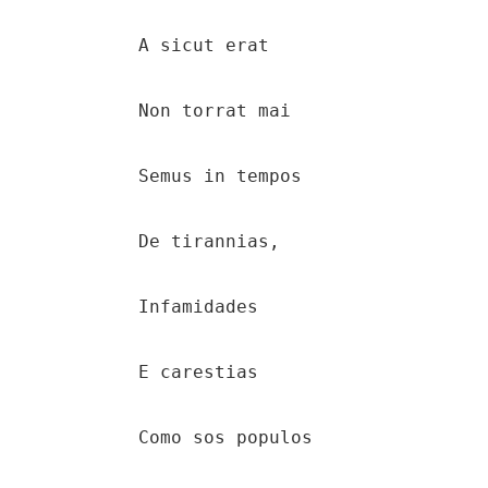
    A sicut erat

    Non torrat mai

    Semus in tempos

    De tirannias,

    Infamidades

    E carestias

    Como sos populos
