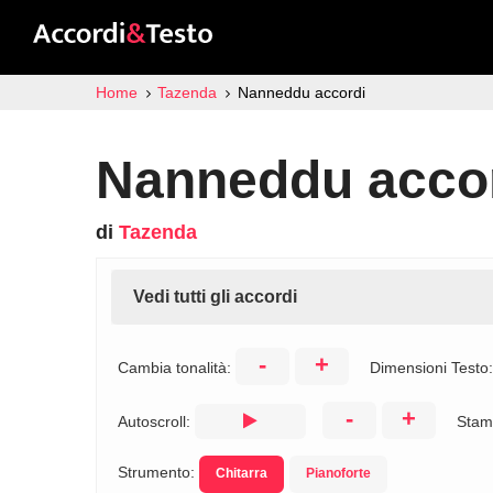
Home
Tazenda
Nanneddu accordi
Nanneddu acco
di
Tazenda
Vedi tutti gli accordi
-
+
Cambia tonalità:
Dimensioni Testo
-
+
Autoscroll:
Stam
Strumento:
Chitarra
Pianoforte