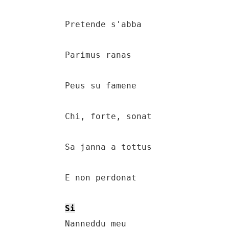
    Pretende s'abba

    Parimus ranas

    Peus su famene

    Chi, forte, sonat

    Sa janna a tottus

    E non perdonat

Si
    Nanneddu meu
