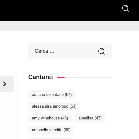
Cantanti
adriano celentano
(84)
alessandra amoroso
(63)
amy winehouse
(46)
annalisa
(43)
antonello venditti
(60)