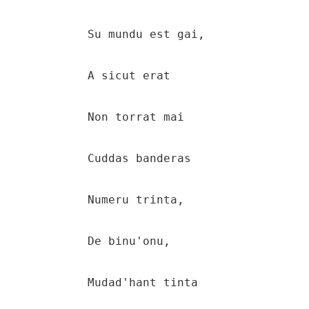
    Su mundu est gai,

    A sicut erat

    Non torrat mai

    Cuddas banderas

    Numeru trinta,

    De binu'onu,

    Mudad'hant tinta
