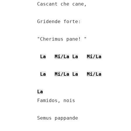
    Cascant che cane,

    Gridende forte:

    "Cherimus pane! "

La
Mi/La
La
Mi/La
La
Mi/La
La
Mi/La
La
    Famidos, nois

    Semus pappande
