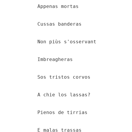
    Appenas mortas

    Cussas banderas

    Non piùs s'osservant

    Imbreagheras

    Sos tristos corvos

    A chie los lassas?

    Pienos de tirrias

    E malas trassas
