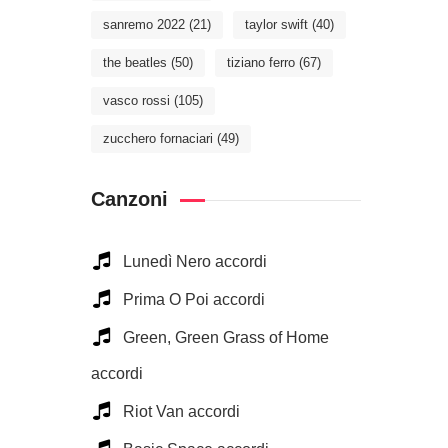
sanremo 2022
(21)
taylor swift
(40)
the beatles
(50)
tiziano ferro
(67)
vasco rossi
(105)
zucchero fornaciari
(49)
Canzoni
Lunedì Nero accordi
Prima O Poi accordi
Green, Green Grass of Home
accordi
Riot Van accordi