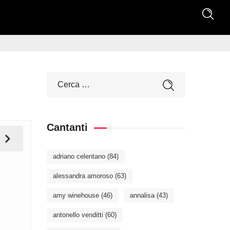
Cantanti
adriano celentano
(84)
alessandra amoroso
(63)
amy winehouse
(46)
annalisa
(43)
antonello venditti
(60)