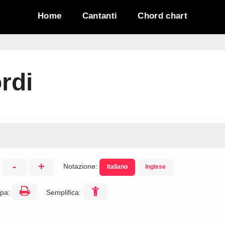
Home
Cantanti
Chord chart
ordi
-
+
Notazione:
Italiano
Inglese
:
pa:
Semplifica: