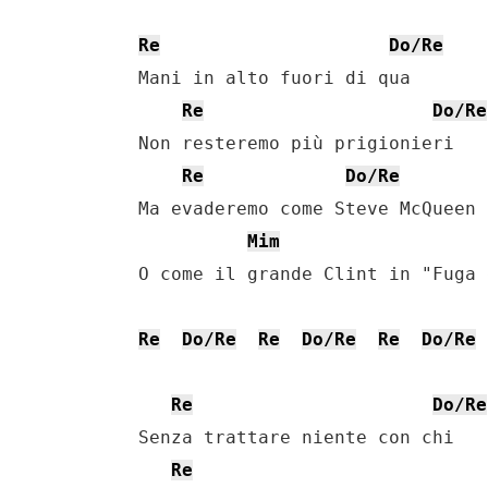
Re
Do/Re
    Mani in alto fuori di qua

Re
Do/Re
    Non resteremo più prigionieri

Re
Do/Re
    Ma evaderemo come Steve McQueen

Mim
    O come il grande Clint in "Fuga 
Re
Do/Re
Re
Do/Re
Re
Do/Re
Re
Do/Re
    Senza trattare niente con chi

Re