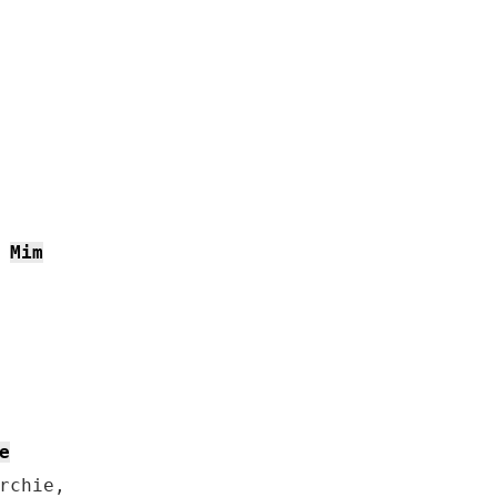
Mim
e
rchie,
