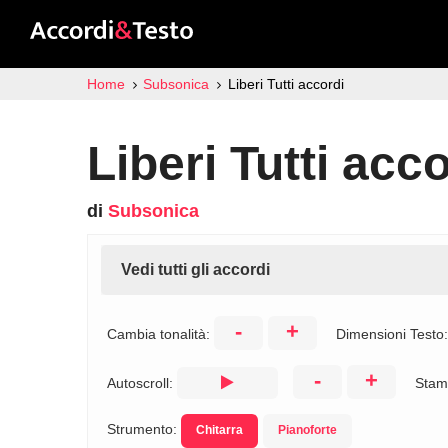
Home
Subsonica
Liberi Tutti accordi
Liberi Tutti acc
di
Subsonica
Vedi tutti gli accordi
-
+
Cambia tonalità:
Dimensioni Testo
-
+
Autoscroll:
Stam
Strumento:
Chitarra
Pianoforte