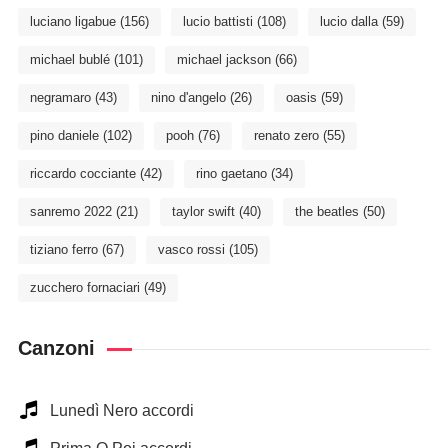
luciano ligabue
(156)
lucio battisti
(108)
lucio dalla
(59)
michael bublé
(101)
michael jackson
(66)
negramaro
(43)
nino d'angelo
(26)
oasis
(59)
pino daniele
(102)
pooh
(76)
renato zero
(55)
riccardo cocciante
(42)
rino gaetano
(34)
sanremo 2022
(21)
taylor swift
(40)
the beatles
(50)
tiziano ferro
(67)
vasco rossi
(105)
zucchero fornaciari
(49)
Canzoni
Lunedì Nero accordi