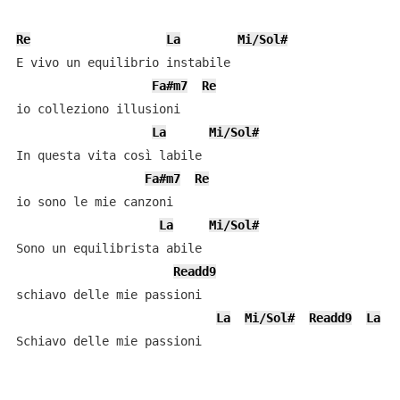
Re
La
Mi/Sol#
E vivo un equilibrio instabile

Fa#m7
Re
io colleziono illusioni

La
Mi/Sol#
In questa vita così labile

Fa#m7
Re
io sono le mie canzoni

La
Mi/Sol#
Sono un equilibrista abile

Readd9
schiavo delle mie passioni

La
Mi/Sol#
Readd9
La
Schiavo delle mie passioni
