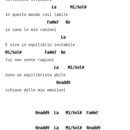
La
Mi/Sol#
In questo mondo così labile

Fa#m7
Re
io sono le mie canzoni

La
Mi/Sol#
Fa#m7
Re
lui non sente ragioni

La
Mi/Sol#
Sono un equilibrista abile

Readd9
schiavo delle mie emozioni

Readd9
La
Mi/Sol#
Fa#m7
Readd9
La
Mi/Sol#
Readd9