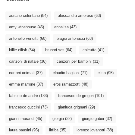
adriano celentano
(84)
alessandra amoroso
(63)
amy winehouse
(46)
annalisa
(43)
antonello venditti
(60)
biagio antonacci
(63)
billie eilish
(54)
brunori sas
(64)
calcutta
(41)
canzoni di natale
(36)
canzoni per bambini
(31)
cartoni animati
(37)
claudio baglioni
(71)
elisa
(95)
emma marrone
(37)
eros ramazzotti
(48)
fabrizio de andré
(133)
francesco de gregori
(101)
francesco guccini
(73)
gianluca grignani
(29)
gianni morandi
(45)
giorgia
(32)
giorgio gaber
(32)
laura pausini
(95)
litfiba
(35)
lorenzo jovanotti
(88)