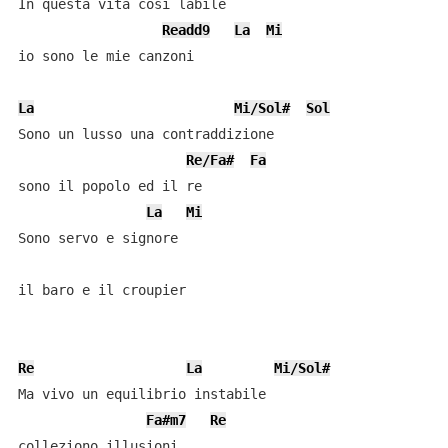
In questa vita così labile

Readd9
La
Mi
io sono le mie canzoni

La
Mi/Sol#
Sol
Sono un lusso una contraddizione

Re/Fa#
Fa
sono il popolo ed il re

La
Mi
Sono servo e signore

il baro e il croupier

Re
La
Mi/Sol#
Ma vivo un equilibrio instabile

Fa#m7
Re
colleziono illusioni
