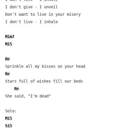
I don't give - I unveil

Don't want to live in your misery

I don't live - I inhale

Mim7
Mi5
Re
Re
Stars full of wishes fill our beds

Re
She said, "I'm dead"

Mi5
Si5