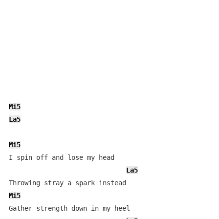
Mi5
La5
Mi5
I spin off and lose my head

La5
Mi5
Gather strength down in my heel
