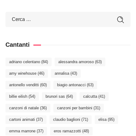
Cantanti
adriano celentano
(84)
alessandra amoroso
(63)
amy winehouse
(46)
annalisa
(43)
antonello venditti
(60)
biagio antonacci
(63)
billie eilish
(54)
brunori sas
(64)
calcutta
(41)
canzoni di natale
(36)
canzoni per bambini
(31)
cartoni animati
(37)
claudio baglioni
(71)
elisa
(95)
emma marrone
(37)
eros ramazzotti
(48)