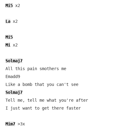
Mi5
 x2

La
 x2

Mi5
Mi
 x2

Solmaj7
All this pain smothers me

Emadd9 

Solmaj7
Tell me, tell me what you're after

I just want to get there faster

Mim7
 >3x
