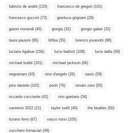
fabrizio de andré
(133)
francesco de gregori
(101)
francesco guccini
(73)
gianluca grignani
(29)
gianni morandi
(45)
giorgia
(32)
giorgio gaber
(32)
laura pausini
(95)
litfiba
(35)
lorenzo jovanotti
(88)
luciano ligabue
(156)
lucio battisti
(108)
lucio dalla
(59)
michael bublé
(101)
michael jackson
(66)
negramaro
(43)
nino d'angelo
(26)
oasis
(59)
pino daniele
(102)
pooh
(76)
renato zero
(55)
riccardo cocciante
(42)
rino gaetano
(34)
sanremo 2022
(21)
taylor swift
(40)
the beatles
(50)
tiziano ferro
(67)
vasco rossi
(105)
zucchero fornaciari
(49)