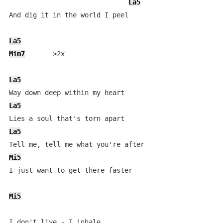
La5
And dig it in the world I peel

La5
Mim7
       >2x

La5
La5
La5
Mi5
I just want to get there faster

Mi5
I don't live - I inhale
