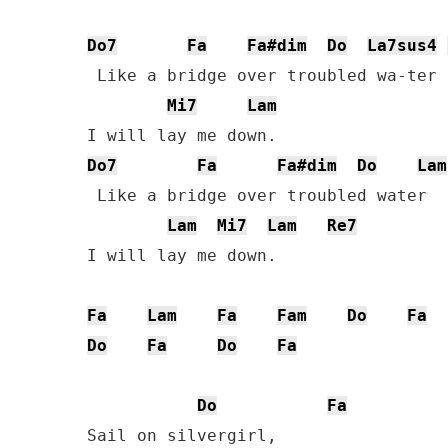
Do7
Fa
Fa#dim
Do
La7sus4
 Like a bridge over troubled wa-ter

Mi7
Lam
Do7
Fa
Fa#dim
Do
Lam
 Like a bridge over troubled water

Lam
Mi7
Lam
Re7
I will lay me down.

Fa
Lam
Fa
Fam
Do
Fa
Do
Fa
Do
Fa
Do
Fa
Sail on silvergirl,
