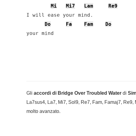
Mi
Mi7
Lam
Re9
I will ease your mind.

Do
Fa
Fam
Do
your mind
Gli
accordi di Bridge Over Troubled Water
di
Sim
La7sus4, La7, Mi7, Sol9, Re7, Fam, Famaj7, Re9, Mi. I
molto avanzato.