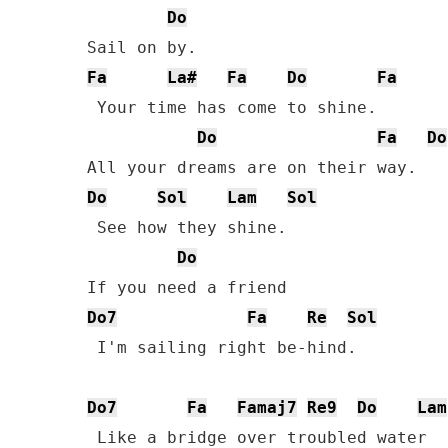
Do
Fa
La#
Fa
Do
Fa
 Your time has come to shine.

Do
Fa
Do
Do
Sol
Lam
Sol
 See how they shine.

Do
Do7
Fa
Re
Sol
 I'm sailing right be-hind.

Do7
Fa
Famaj7
Re9
Do
Lam
 Like a bridge over troubled water
