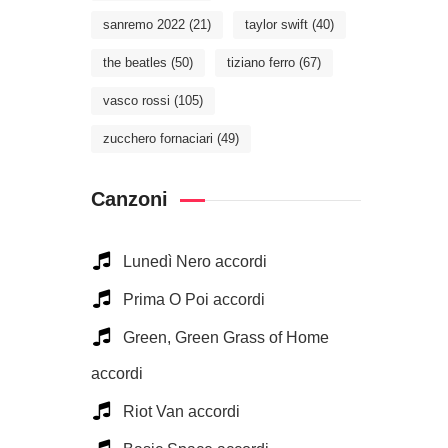
sanremo 2022
(21)
taylor swift
(40)
the beatles
(50)
tiziano ferro
(67)
vasco rossi
(105)
zucchero fornaciari
(49)
Canzoni
Lunedì Nero accordi
Prima O Poi accordi
Green, Green Grass of Home
accordi
Riot Van accordi