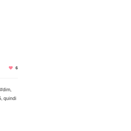
6
a#dim,
5, quindi