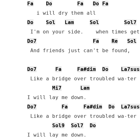
Fa
Do
Fa
Do
Fa
Do
Sol
Lam
Sol
Sol7
Do7
Fa
Re
Sol
 And friends just can't be found,

Do7
Fa
Fa#dim
Do
La7sus
 Like a bridge over troubled wa-ter

Mi7
Lam
Do7
Fa
Fa#dim
Do
La7sus
 Like a bridge over troubled wa-ter

Sol9
Sol7
Do
I will lay me down.
