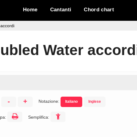
Home
Cantanti
Chord chart
accordi
ubled Water accord
-
+
Notazione:
Italiano
Inglese
:
pa:
Semplifica: