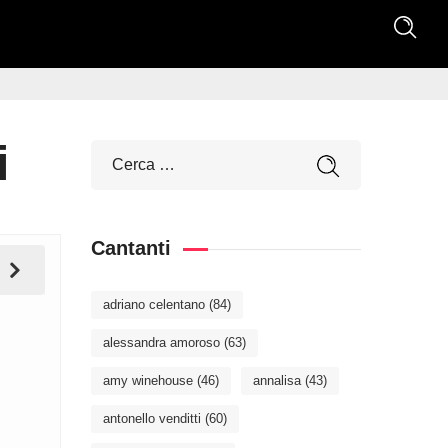
i
Cantanti
adriano celentano
(84)
alessandra amoroso
(63)
amy winehouse
(46)
annalisa
(43)
antonello venditti
(60)