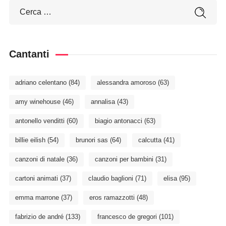
Cantanti
adriano celentano
(84)
alessandra amoroso
(63)
amy winehouse
(46)
annalisa
(43)
antonello venditti
(60)
biagio antonacci
(63)
billie eilish
(54)
brunori sas
(64)
calcutta
(41)
canzoni di natale
(36)
canzoni per bambini
(31)
cartoni animati
(37)
claudio baglioni
(71)
elisa
(95)
emma marrone
(37)
eros ramazzotti
(48)
fabrizio de andré
(133)
francesco de gregori
(101)