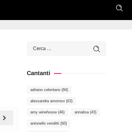
Cantanti
adriano celentano
(84)
alessandra amoroso
(63)
amy winehouse
(46)
annalisa
(43)
antonello venditti
(60)