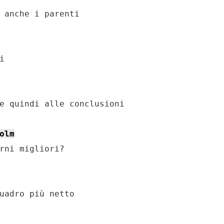
 anche i parenti



e quindi alle conclusioni

olm
rni migliori?

uadro più netto
