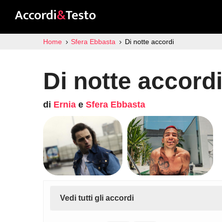
Home
Sfera Ebbasta
Di notte accordi
Di notte accord
di
Ernia
e
Sfera Ebbasta
Vedi tutti gli accordi