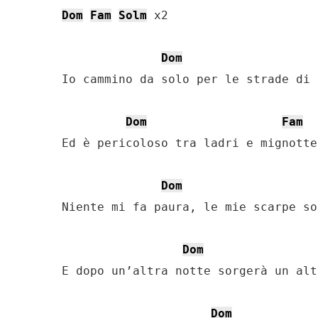
Dom
Fam
Solm
 x2

Dom
Io cammino da solo per le strade di 
Dom
Fam
Ed è pericoloso tra ladri e mignotte

Dom
Niente mi fa paura, le mie scarpe so
Dom
E dopo un’altra notte sorgerà un alt
Dom