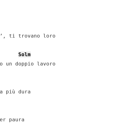
’, ti trovano loro

Solm
o un doppio lavoro

a più dura

er paura
