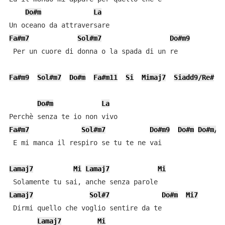
Do#m
La
Fa#m7
Sol#m7
Do#m9
 Per un cuore di donna o la spada di un re

Fa#m9
Sol#m7
Do#m
Fa#m11
Si
Mimaj7
Siadd9/Re#
Do#m
La
Fa#m7
Sol#m7
Do#m9
Do#m
Do#m/S
 E mi manca il respiro se tu te ne vai

Lamaj7
Mi
Lamaj7
Mi
Lamaj7
Sol#7
Do#m
Mi7
 Dirmi quello che voglio sentire da te

Lamaj7
Mi