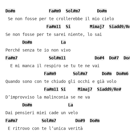
Do#m
Fa#m9
Sol#m7
Do#m
 Se non fosse per te crollerebbe il mio cielo

Fa#m11
Si
Mimaj7
Siadd9/Re#
Se non fosse per te sarei niente, lo sai

Do#m
La
Fa#m7
Sol#m11
Do#4
Do#7
Do#m
  E mi manca il respiro se tu te ne vai

Fa#m9
Sol#m7
Do#m
Do#m6
Quando sono con te chiudo gli occhi e già volo

Fa#m11
Si
Mimaj7
Siadd9/Re#
D’improvviso la malinconia se ne va

Do#m
La
Fa#m7
Sol#m7
Do#9
Do#m
 E ritrovo con te l’unica verità
