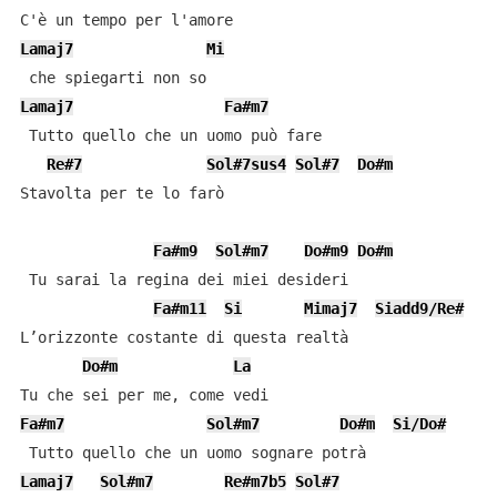
Lamaj7
Mi
Lamaj7
Fa#m7
 Tutto quello che un uomo può fare

Re#7
Sol#7sus4
Sol#7
Do#m
Stavolta per te lo farò

Fa#m9
Sol#m7
Do#m9
Do#m
 Tu sarai la regina dei miei desideri

Fa#m11
Si
Mimaj7
Siadd9/Re#
L’orizzonte costante di questa realtà

Do#m
La
Fa#m7
Sol#m7
Do#m
Si/Do#
Lamaj7
Sol#m7
Re#m7b5
Sol#7