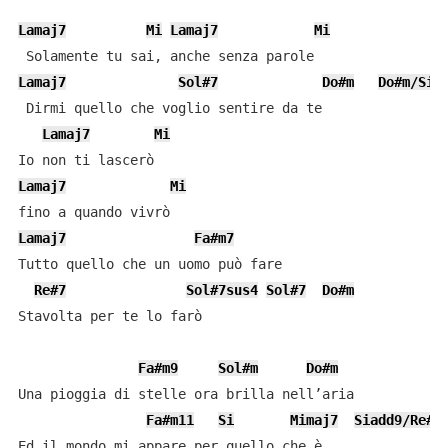
Lamaj7
Mi
Lamaj7
Mi
Lamaj7
Sol#7
Do#m
Do#m/Si
 Dirmi quello che voglio sentire da te

Lamaj7
Mi
Lamaj7
Mi
Lamaj7
Fa#m7
Tutto quello che un uomo può fare

Re#7
Sol#7sus4
Sol#7
Do#m
Stavolta per te lo farò

Fa#m9
Sol#m
Do#m
Una pioggia di stelle ora brilla nell’aria

Fa#m11
Si
Mimaj7
Siadd9/Re#
Ed il mondo mi appare per quello che è
