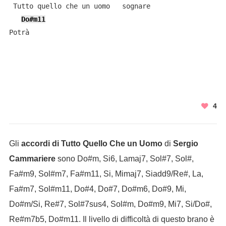
 Tutto quello che un uomo   sognare

Do#m11
Potrà

4
Gli
accordi di Tutto Quello Che un Uomo
di
Sergio
Cammariere
sono Do#m, Si6, Lamaj7, Sol#7, Sol#,
Fa#m9, Sol#m7, Fa#m11, Si, Mimaj7, Siadd9/Re#, La,
Fa#m7, Sol#m11, Do#4, Do#7, Do#m6, Do#9, Mi,
Do#m/Si, Re#7, Sol#7sus4, Sol#m, Do#m9, Mi7, Si/Do#,
Re#m7b5, Do#m11. Il livello di difficoltà di questo brano è