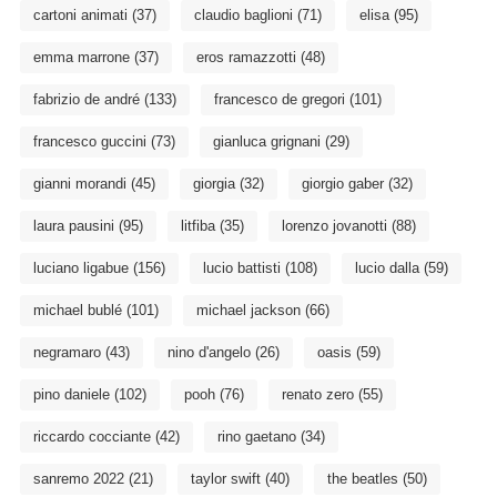
cartoni animati
(37)
claudio baglioni
(71)
elisa
(95)
emma marrone
(37)
eros ramazzotti
(48)
fabrizio de andré
(133)
francesco de gregori
(101)
francesco guccini
(73)
gianluca grignani
(29)
gianni morandi
(45)
giorgia
(32)
giorgio gaber
(32)
laura pausini
(95)
litfiba
(35)
lorenzo jovanotti
(88)
luciano ligabue
(156)
lucio battisti
(108)
lucio dalla
(59)
michael bublé
(101)
michael jackson
(66)
negramaro
(43)
nino d'angelo
(26)
oasis
(59)
pino daniele
(102)
pooh
(76)
renato zero
(55)
riccardo cocciante
(42)
rino gaetano
(34)
sanremo 2022
(21)
taylor swift
(40)
the beatles
(50)