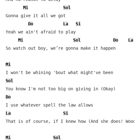
Mi
Sol
Gonna give it all we got

Do
La
Si
Yeah we ain't afraid to play

Mi
Sol
Do
La
S
So watch out boy, we’re gonna make it happen

Mi
Sol
Do
La
Si
That is of course, if I knew how (And she does! Woooh!
Mi
Sol