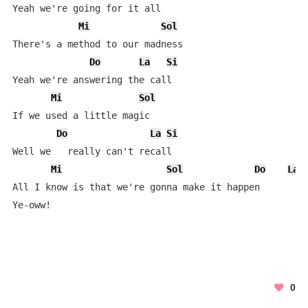
Yeah we're going for it all

Mi
Sol
There's a method to our madness

Do
La
Si
Yeah we're answering the call

Mi
Sol
If we used a little magic

Do
La
Si
Well we   really can't recall

Mi
Sol
Do
La
All I know is that we're gonna make it happen         
Ye-oww!
0