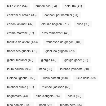
billie eilish
(54)
brunori sas
(64)
calcutta
(41)
canzoni di natale
(36)
canzoni per bambini
(31)
cartoni animati
(37)
claudio baglioni
(71)
elisa
(95)
emma marrone
(37)
eros ramazzotti
(48)
fabrizio de andré
(133)
francesco de gregori
(101)
francesco guccini
(73)
gianluca grignani
(29)
gianni morandi
(45)
giorgia
(32)
giorgio gaber
(32)
laura pausini
(95)
litfiba
(35)
lorenzo jovanotti
(88)
luciano ligabue
(156)
lucio battisti
(108)
lucio dalla
(59)
michael bublé
(101)
michael jackson
(66)
negramaro
(43)
nino d'angelo
(26)
oasis
(59)
pino daniele
(102)
pooh
(76)
renato zero
(55)