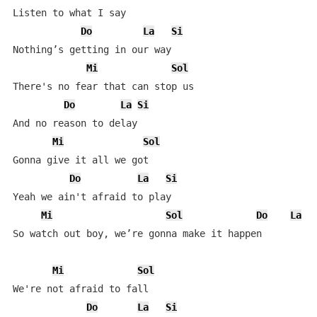
Listen to what I say

Do
La
Si
Nothing’s getting in our way

Mi
Sol
There's no fear that can stop us

Do
La
Si
And no reason to delay

Mi
Sol
Gonna give it all we got

Do
La
Si
Yeah we ain't afraid to play

Mi
Sol
Do
La
S
So watch out boy, we’re gonna make it happen

Mi
Sol
We're not afraid to fall

Do
La
Si