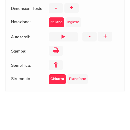
-
+
Dimensioni Testo:
Notazione:
Italiano
Inglese
-
+
Autoscroll:
Stampa:
Semplifica:
Strumento:
Chitarra
Pianoforte