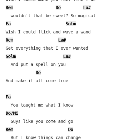
Rem
Do
La#
Fa
Solm
Rem
La#
Solm
La#
  And put a spell on you

Do
And make it all come true

Fa
Do/Mi
Rem
Do
  But I know things can change
