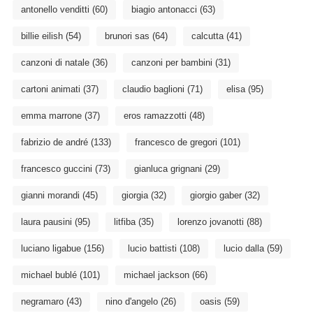
antonello venditti
(60)
biagio antonacci
(63)
billie eilish
(54)
brunori sas
(64)
calcutta
(41)
canzoni di natale
(36)
canzoni per bambini
(31)
cartoni animati
(37)
claudio baglioni
(71)
elisa
(95)
emma marrone
(37)
eros ramazzotti
(48)
fabrizio de andré
(133)
francesco de gregori
(101)
francesco guccini
(73)
gianluca grignani
(29)
gianni morandi
(45)
giorgia
(32)
giorgio gaber
(32)
laura pausini
(95)
litfiba
(35)
lorenzo jovanotti
(88)
luciano ligabue
(156)
lucio battisti
(108)
lucio dalla
(59)
michael bublé
(101)
michael jackson
(66)
negramaro
(43)
nino d'angelo
(26)
oasis
(59)