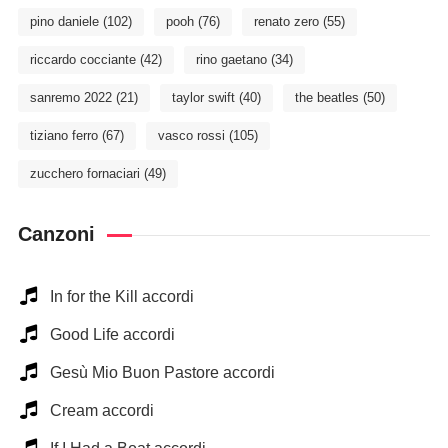
pino daniele
(102)
pooh
(76)
renato zero
(55)
riccardo cocciante
(42)
rino gaetano
(34)
sanremo 2022
(21)
taylor swift
(40)
the beatles
(50)
tiziano ferro
(67)
vasco rossi
(105)
zucchero fornaciari
(49)
Canzoni
In for the Kill accordi
Good Life accordi
Gesù Mio Buon Pastore accordi
Cream accordi