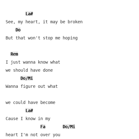
La#
See, my heart, it may be broken

Do
But that won't stop me hoping

Rem
I just wanna know what 

we should have done

Do/Mi
Wanna figure out what 

we could have become

La#
Cause I know in my 

Fa
Do/Mi