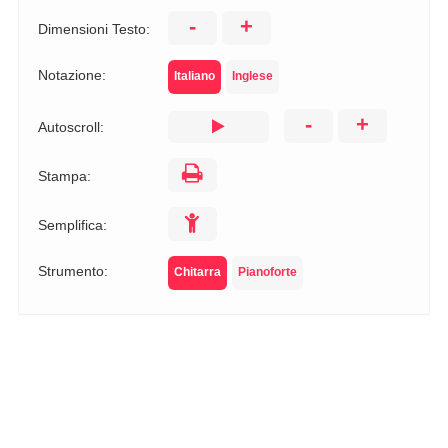
-
+
Dimensioni Testo:
Notazione:
Italiano
Inglese
-
+
Autoscroll:
Stampa:
Semplifica:
Strumento:
Chitarra
Pianoforte