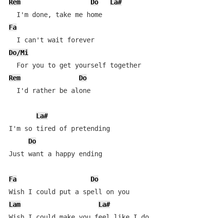
Rem
Do
La#
Fa
Do/Mi
Rem
Do
  I'd rather be alone

La#
I'm so tired of pretending

Do
Just want a happy ending

Fa
Do
Lam
La#