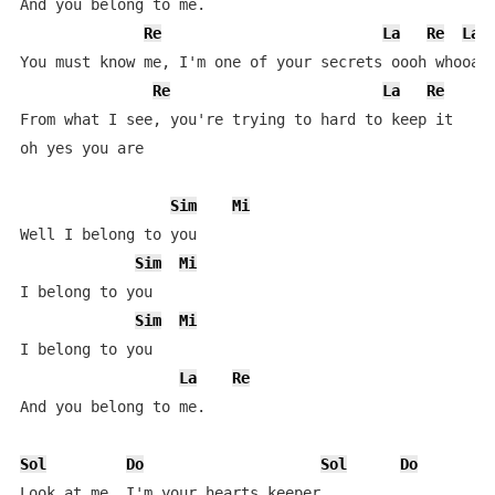
And you belong to me.

Re
La
Re
La
You must know me, I'm one of your secrets oooh whooa o
Re
La
Re
From what I see, you're trying to hard to keep it

oh yes you are

Sim
Mi
Well I belong to you

Sim
Mi
I belong to you

Sim
Mi
I belong to you

La
Re
And you belong to me.

Sol
Do
Sol
Do