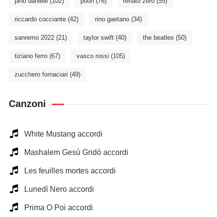
pino daniele
(102)
pooh
(76)
renato zero
(55)
riccardo cocciante
(42)
rino gaetano
(34)
sanremo 2022
(21)
taylor swift
(40)
the beatles
(50)
tiziano ferro
(67)
vasco rossi
(105)
zucchero fornaciari
(49)
Canzoni
White Mustang accordi
Mashalem Gesù Gridò accordi
Les feuilles mortes accordi
Lunedì Nero accordi
Prima O Poi accordi