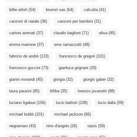
billie eilish
(54)
brunori sas
(64)
calcutta
(41)
canzoni di natale
(36)
canzoni per bambini
(31)
cartoni animati
(37)
claudio baglioni
(71)
elisa
(95)
emma marrone
(37)
eros ramazzotti
(48)
fabrizio de andré
(133)
francesco de gregori
(101)
francesco guccini
(73)
gianluca grignani
(29)
gianni morandi
(45)
giorgia
(32)
giorgio gaber
(32)
laura pausini
(95)
litfiba
(35)
lorenzo jovanotti
(88)
luciano ligabue
(156)
lucio battisti
(108)
lucio dalla
(59)
michael bublé
(101)
michael jackson
(66)
negramaro
(43)
nino d'angelo
(26)
oasis
(59)