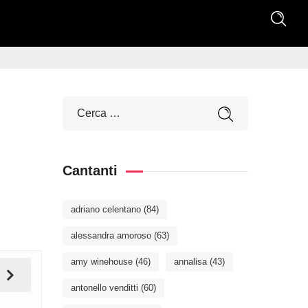
Cantanti
adriano celentano
(84)
alessandra amoroso
(63)
amy winehouse
(46)
annalisa
(43)
antonello venditti
(60)