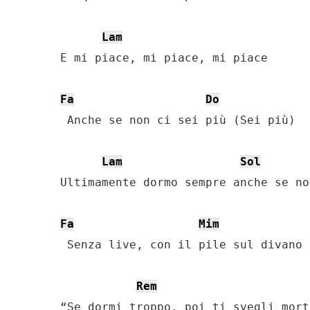
Lam
E mi piace, mi piace, mi piace

Fa
Do
 Anche se non ci sei più (Sei più)

Lam
Sol
Ultimamente dormo sempre anche se no
Fa
Mim
 Senza live, con il pile sul divano

Rem
“Se dormi troppo, poi ti svegli morto