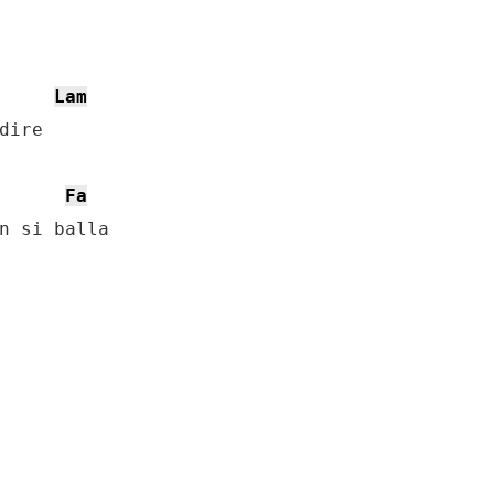
Lam
ire

Fa
n si balla
