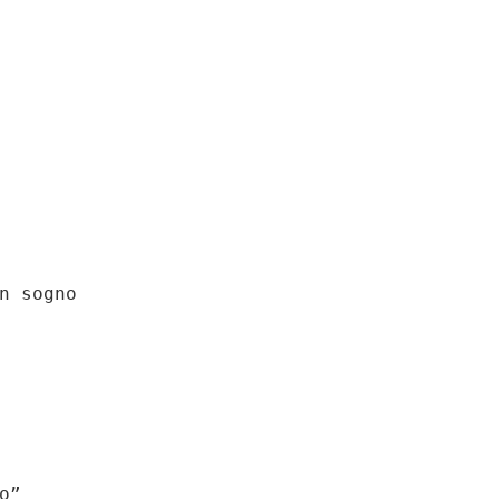
n sogno

”
