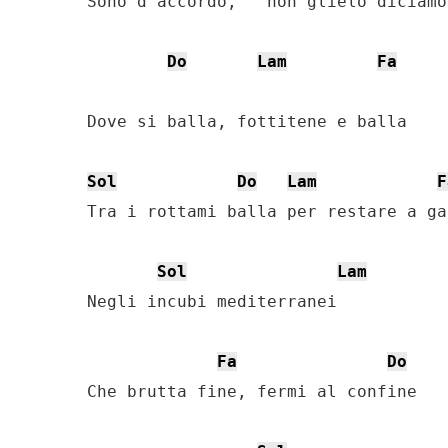
Sono d’accordo,   non glielo diciamo

Do
Lam
Fa
Dove si balla, fottitene e balla

Sol
Do
Lam
F
Tra i rottami balla per restare a gal
Sol
Lam
Negli incubi mediterranei

Fa
Do
Che brutta fine, fermi al confine
