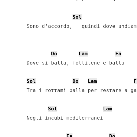
Sol
Sono d’accordo,   quindi dove andiamo
Do
Lam
Fa
Dove si balla, fottitene e balla

Sol
Do
Lam
F
Tra i rottami balla per restare a gal
Sol
Lam
Negli incubi mediterranei

Fa
Do