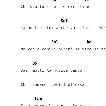
Che brutta fine, le cartoline

Sol
La nostra storia che va a farsi bened
Sol
Do
Ma va’ a capire perché si vive se no
Do
Dai, metti la musica dance

Che tremano i vetri di casa

Lam
E la sente, la sente, la sente
