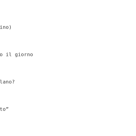
no)

o il giorno

lano?

o”
