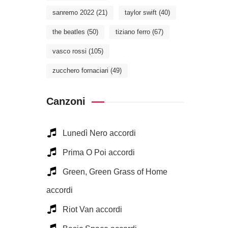
sanremo 2022
(21)
taylor swift
(40)
the beatles
(50)
tiziano ferro
(67)
vasco rossi
(105)
zucchero fornaciari
(49)
Canzoni
Lunedì Nero accordi
Prima O Poi accordi
Green, Green Grass of Home
accordi
Riot Van accordi