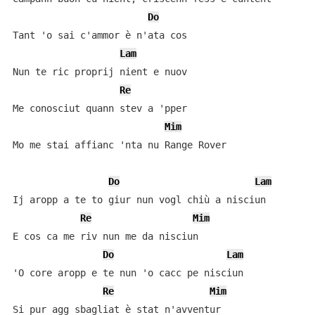
Do
Tant 'o sai c'ammor è n'ata cos

Lam
Nun te ric proprij nient e nuov

Re
Me conosciut quann stev a 'pper

Mim
Mo me stai affianc 'nta nu Range Rover

Do
Lam
Ij aropp a te to giur nun vogl chiù a nisciun

Re
Mim
E cos ca me riv nun me da nisciun

Do
Lam
'O core aropp e te nun 'o cacc pe nisciun

Re
Mim
Si pur agg sbagliat è stat n'avventur
