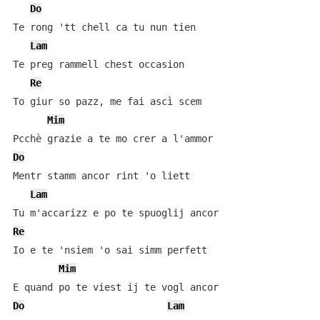
Do
Te rong 'tt chell ca tu nun tien

Lam
Te preg rammell chest occasion

Re
To giur so pazz, me fai ascì scem

Mim
Do
Mentr stamm ancor rint 'o liett

Lam
Re
Io e te 'nsiem 'o sai simm perfett

Mim
Do
Lam