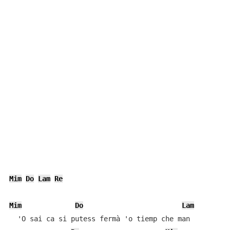
Mim
Do
Lam
Re
Mim
Do
Lam
  'O sai ca si putess fermà 'o tiemp che man
