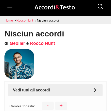
Home
Rocco Hunt
Nisciun accordi
Nisciun accordi
di
Geolier
e
Rocco Hunt
Vedi tutti gli accordi
-
+
Cambia tonalità: