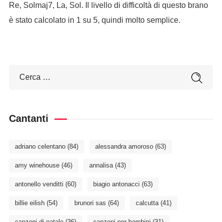
Re, Solmaj7, La, Sol. Il livello di difficoltà di questo brano
è stato calcolato in 1 su 5, quindi molto semplice.
Cantanti
adriano celentano
(84)
alessandra amoroso
(63)
amy winehouse
(46)
annalisa
(43)
antonello venditti
(60)
biagio antonacci
(63)
billie eilish
(54)
brunori sas
(64)
calcutta
(41)
canzoni di natale
(36)
canzoni per bambini
(31)