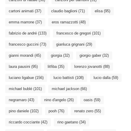
cartoni animati
(37)
claudio baglioni
(71)
elisa
(95)
emma marrone
(37)
eros ramazzotti
(48)
fabrizio de andré
(133)
francesco de gregori
(101)
francesco guccini
(73)
gianluca grignani
(29)
gianni morandi
(45)
giorgia
(32)
giorgio gaber
(32)
laura pausini
(95)
litfiba
(35)
lorenzo jovanotti
(88)
luciano ligabue
(156)
lucio battisti
(108)
lucio dalla
(59)
michael bublé
(101)
michael jackson
(66)
negramaro
(43)
nino d'angelo
(26)
oasis
(59)
pino daniele
(102)
pooh
(76)
renato zero
(55)
riccardo cocciante
(42)
rino gaetano
(34)