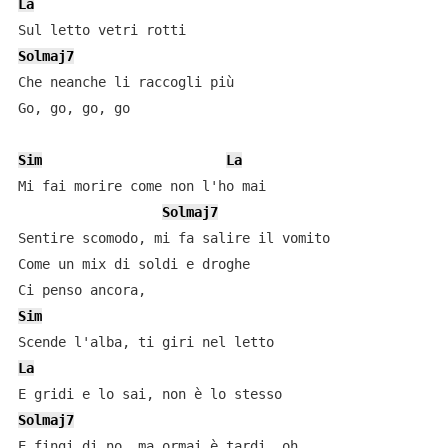
La
Solmaj7
Che neanche li raccogli più

Go, go, go, go

Sim
La
Mi fai morire come non l'ho mai

Solmaj7
Sentire scomodo, mi fa salire il vomito

Come un mix di soldi e droghe

Sim
La
Solmaj7
E fingi di no, ma ormai è tardi, oh
