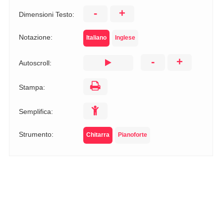
-
+
Dimensioni Testo:
Notazione:
Italiano
Inglese
-
+
Autoscroll:
Stampa:
Semplifica:
Strumento:
Chitarra
Pianoforte