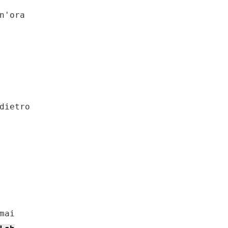
n'ora

dietro

ai
