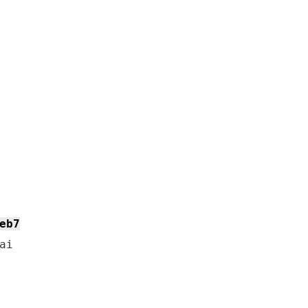
eb7
i 
