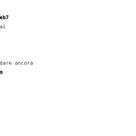
eb7
i 

dare ancora

m