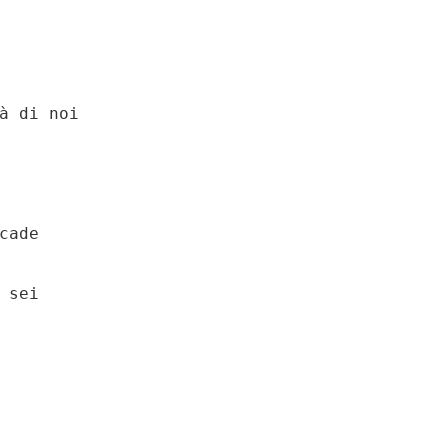
à di noi

ade

sei
