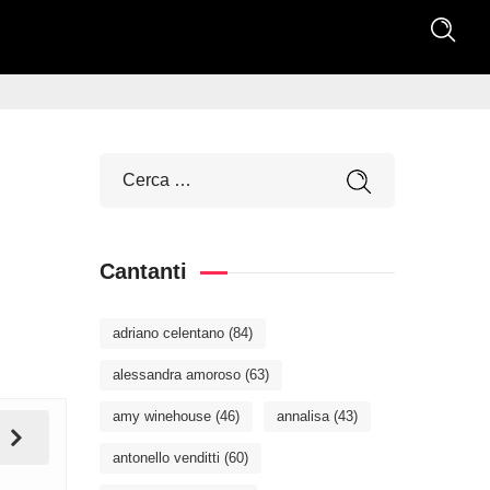
Cantanti
adriano celentano
(84)
alessandra amoroso
(63)
amy winehouse
(46)
annalisa
(43)
antonello venditti
(60)