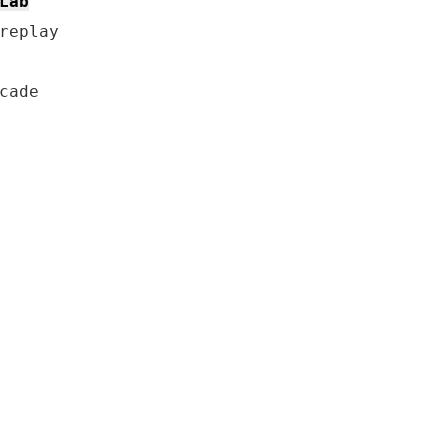
Lab
replay

ade
