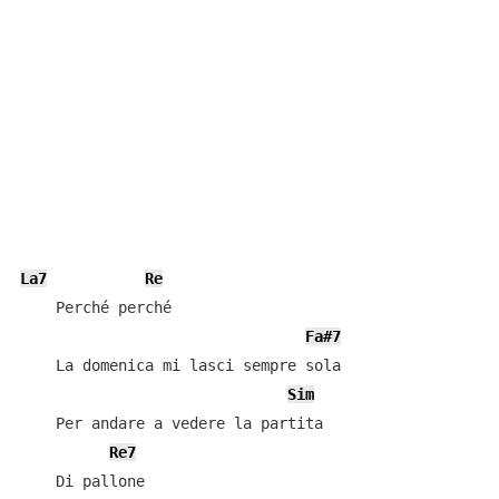
La7
Re
    Perché perché

Fa#7
    La domenica mi lasci sempre sola

Sim
    Per andare a vedere la partita

Re7
    Di pallone
