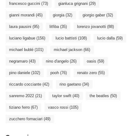
francesco guccini
(73)
gianluca grignani
(29)
gianni morandi
(45)
giorgia
(32)
giorgio gaber
(32)
laura pausini
(95)
litfiba
(35)
lorenzo jovanotti
(88)
luciano ligabue
(156)
lucio battisti
(108)
lucio dalla
(59)
michael bublé
(101)
michael jackson
(66)
negramaro
(43)
nino d'angelo
(26)
oasis
(59)
pino daniele
(102)
pooh
(76)
renato zero
(55)
riccardo cocciante
(42)
rino gaetano
(34)
sanremo 2022
(21)
taylor swift
(40)
the beatles
(50)
tiziano ferro
(67)
vasco rossi
(105)
zucchero fornaciari
(49)