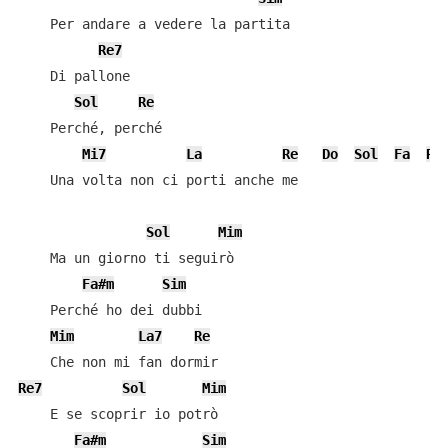
    Per andare a vedere la partita

Re7
    Di pallone

Sol
Re
    Perché, perché

Mi7
La
Re
Do
Sol
Fa
Re
    Una volta non ci porti anche me

Sol
Mim
    Ma un giorno ti seguirò

Fa#m
Sim
    Perché ho dei dubbi

Mim
La7
Re
Re7
Sol
Mim
    E se scoprir io potrò

Fa#m
Sim