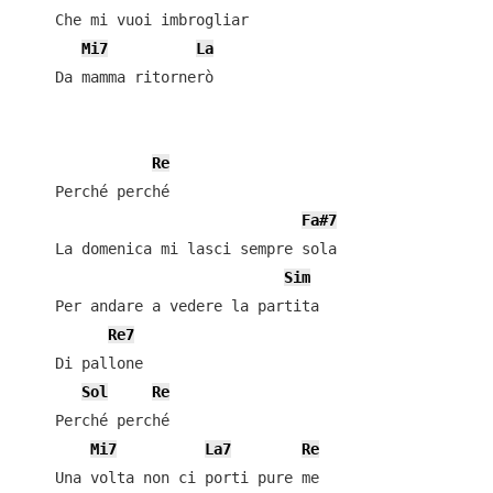
    Che mi vuoi imbrogliar

Mi7
La
    Da mamma ritornerò

Re
    Perché perché

Fa#7
    La domenica mi lasci sempre sola

Sim
    Per andare a vedere la partita

Re7
    Di pallone

Sol
Re
    Perché perché

Mi7
La7
Re
    Una volta non ci porti pure me
