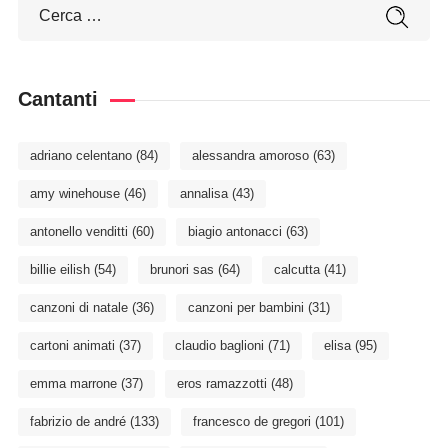
Cantanti
adriano celentano
(84)
alessandra amoroso
(63)
amy winehouse
(46)
annalisa
(43)
antonello venditti
(60)
biagio antonacci
(63)
billie eilish
(54)
brunori sas
(64)
calcutta
(41)
canzoni di natale
(36)
canzoni per bambini
(31)
cartoni animati
(37)
claudio baglioni
(71)
elisa
(95)
emma marrone
(37)
eros ramazzotti
(48)
fabrizio de andré
(133)
francesco de gregori
(101)