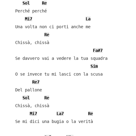
Sol
Re
    Perché perché

Mi7
La
    Una volta non ci porti anche me

Re
    Chissà, chissà

Fa#7
    Se davvero vai a vedere la tua squadra

Sim
    O se invece tu mi lasci con la scusa

Re7
    Del pallone

Sol
Re
    Chissà, chissà

Mi7
La7
Re
    Se mi dici una bugia o la verità
