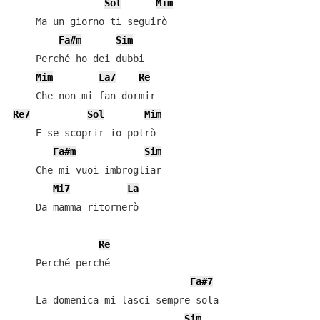
Sol
Mim
    Ma un giorno ti seguirò

Fa#m
Sim
    Perché ho dei dubbi

Mim
La7
Re
Re7
Sol
Mim
    E se scoprir io potrò

Fa#m
Sim
    Che mi vuoi imbrogliar

Mi7
La
    Da mamma ritornerò

Re
    Perché perché

Fa#7
    La domenica mi lasci sempre sola

Sim