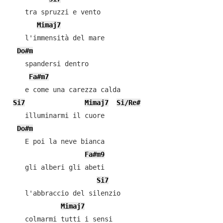
    tra spruzzi e vento

Mimaj7
    l'immensità del mare

Do#m
    spandersi dentro

Fa#m7
    e come una carezza calda

Si7
Mimaj7
Si/Re#
    illuminarmi il cuore

Do#m
    E poi la neve bianca

Fa#m9
    gli alberi gli abeti

Si7
    l'abbraccio del silenzio

Mimaj7
    colmarmi tutti i sensi
