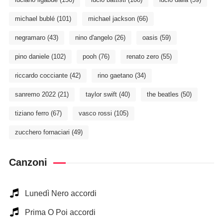
michael bublé
(101)
michael jackson
(66)
negramaro
(43)
nino d'angelo
(26)
oasis
(59)
pino daniele
(102)
pooh
(76)
renato zero
(55)
riccardo cocciante
(42)
rino gaetano
(34)
sanremo 2022
(21)
taylor swift
(40)
the beatles
(50)
tiziano ferro
(67)
vasco rossi
(105)
zucchero fornaciari
(49)
Canzoni
Lunedì Nero accordi
Prima O Poi accordi