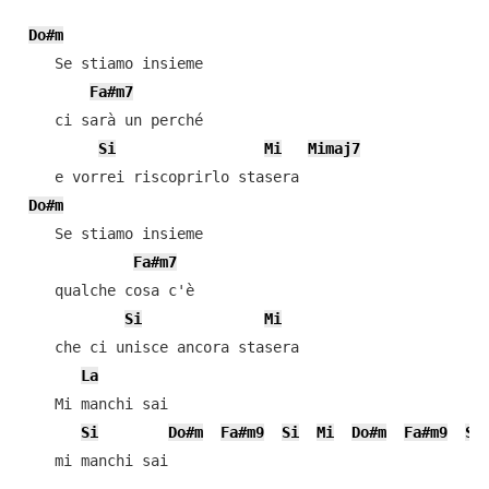
Do#m
    Se stiamo insieme

Fa#m7
    ci sarà un perché

Si
Mi
Mimaj7
    e vorrei riscoprirlo stasera

Do#m
    Se stiamo insieme

Fa#m7
    qualche cosa c'è

Si
Mi
    che ci unisce ancora stasera

La
    Mi manchi sai

Si
Do#m
Fa#m9
Si
Mi
Do#m
Fa#m9
Si
    mi manchi sai
