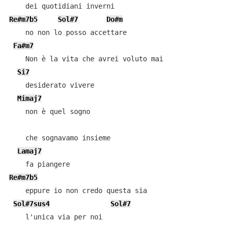
Re#m7b5
Sol#7
Do#m
    no non lo posso accettare

Fa#m7
    Non è la vita che avrei voluto mai

Si7
    desiderato vivere

Mimaj7
    non è quel sogno

    che sognavamo insieme

Lamaj7
Re#m7b5
    eppure io non credo questa sia

Sol#7sus4
Sol#7
    l'unica via per noi
