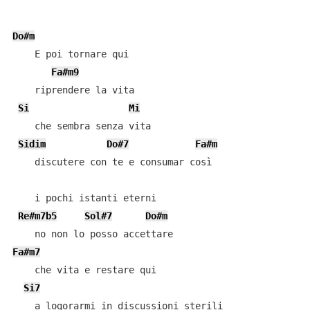
Do#m
    E poi tornare qui

Fa#m9
    riprendere la vita

Si
Mi
    che sembra senza vita

Sidim
Do#7
Fa#m
    discutere con te e consumar così

    i pochi istanti eterni

Re#m7b5
Sol#7
Do#m
Fa#m7
    che vita e restare qui

Si7
    a logorarmi in discussioni sterili
