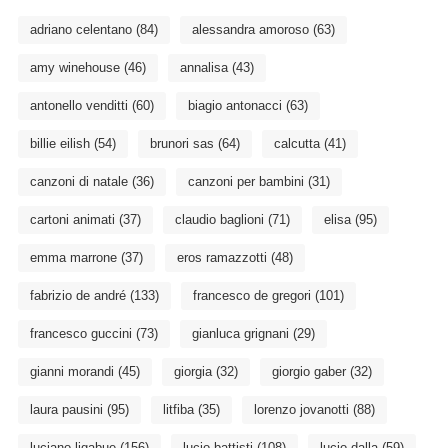
adriano celentano
(84)
alessandra amoroso
(63)
amy winehouse
(46)
annalisa
(43)
antonello venditti
(60)
biagio antonacci
(63)
billie eilish
(54)
brunori sas
(64)
calcutta
(41)
canzoni di natale
(36)
canzoni per bambini
(31)
cartoni animati
(37)
claudio baglioni
(71)
elisa
(95)
emma marrone
(37)
eros ramazzotti
(48)
fabrizio de andré
(133)
francesco de gregori
(101)
francesco guccini
(73)
gianluca grignani
(29)
gianni morandi
(45)
giorgia
(32)
giorgio gaber
(32)
laura pausini
(95)
litfiba
(35)
lorenzo jovanotti
(88)
luciano ligabue
(156)
lucio battisti
(108)
lucio dalla
(59)