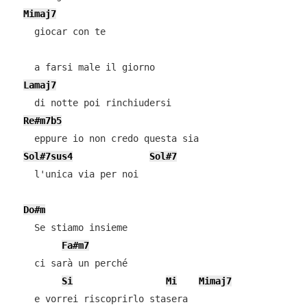
Mimaj7
    giocar con te

    a farsi male il giorno

Lamaj7
    di notte poi rinchiudersi

Re#m7b5
    eppure io non credo questa sia

Sol#7sus4
Sol#7
    l'unica via per noi

Do#m
    Se stiamo insieme

Fa#m7
    ci sarà un perché

Si
Mi
Mimaj7
    e vorrei riscoprirlo stasera
