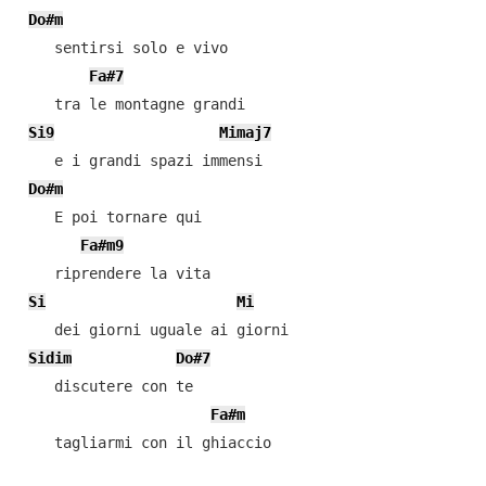
Do#m
    sentirsi solo e vivo

Fa#7
    tra le montagne grandi

Si9
Mimaj7
    e i grandi spazi immensi

Do#m
    E poi tornare qui

Fa#m9
    riprendere la vita

Si
Mi
    dei giorni uguale ai giorni

Sidim
Do#7
    discutere con te

Fa#m
    tagliarmi con il ghiaccio
