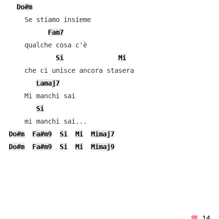
Do#m
    Se stiamo insieme

Fam7
    qualche cosa c'è

Si
Mi
    che ci unisce ancora stasera

Lamaj7
    Mi manchi sai

Si
Do#m
Fa#m9
Si
Mi
Mimaj7
Do#m
Fa#m9
Si
Mi
Mimaj9
14