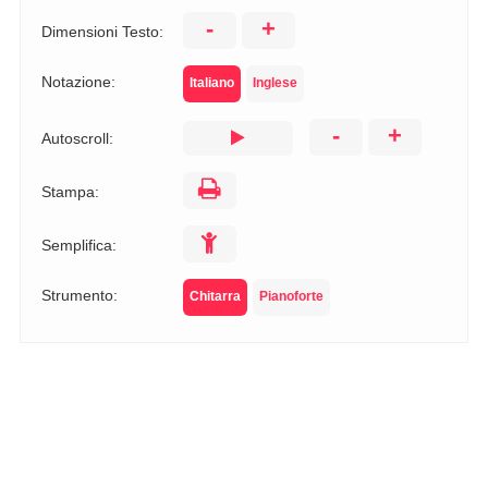
-
+
Dimensioni Testo:
Notazione:
Italiano
Inglese
-
+
Autoscroll:
Stampa:
Semplifica:
Strumento:
Chitarra
Pianoforte