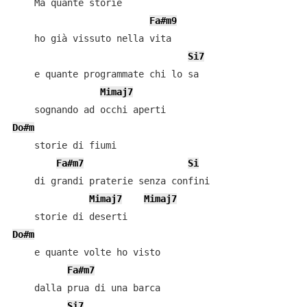
    Ma quante storie

Fa#m9
    ho già vissuto nella vita

Si7
    e quante programmate chi lo sa

Mimaj7
Do#m
    storie di fiumi

Fa#m7
Si
    di grandi praterie senza confini

Mimaj7
Mimaj7
Do#m
    e quante volte ho visto

Fa#m7
    dalla prua di una barca

Si7