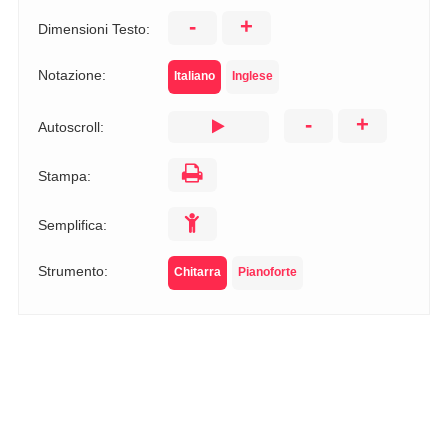
-
+
Dimensioni Testo:
Notazione:
Italiano
Inglese
-
+
Autoscroll:
Stampa:
Semplifica:
Strumento:
Chitarra
Pianoforte