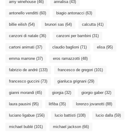
amy winehouse
(46)
annalisa
(43)
antonello venditti
(60)
biagio antonacci
(63)
billie eilish
(54)
brunori sas
(64)
calcutta
(41)
canzoni di natale
(36)
canzoni per bambini
(31)
cartoni animati
(37)
claudio baglioni
(71)
elisa
(95)
emma marrone
(37)
eros ramazzotti
(48)
fabrizio de andré
(133)
francesco de gregori
(101)
francesco guccini
(73)
gianluca grignani
(29)
gianni morandi
(45)
giorgia
(32)
giorgio gaber
(32)
laura pausini
(95)
litfiba
(35)
lorenzo jovanotti
(88)
luciano ligabue
(156)
lucio battisti
(108)
lucio dalla
(59)
michael bublé
(101)
michael jackson
(66)