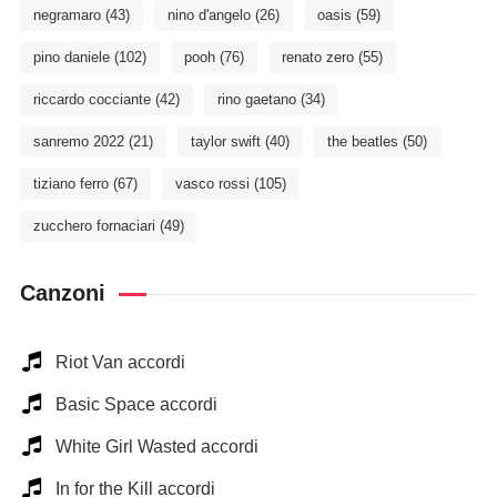
negramaro
(43)
nino d'angelo
(26)
oasis
(59)
pino daniele
(102)
pooh
(76)
renato zero
(55)
riccardo cocciante
(42)
rino gaetano
(34)
sanremo 2022
(21)
taylor swift
(40)
the beatles
(50)
tiziano ferro
(67)
vasco rossi
(105)
zucchero fornaciari
(49)
Canzoni
Riot Van accordi
Basic Space accordi
White Girl Wasted accordi
In for the Kill accordi