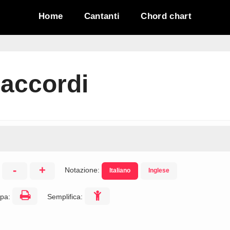
Home
Cantanti
Chord chart
accordi
-
+
Notazione:
Italiano
Inglese
:
pa:
Semplifica: