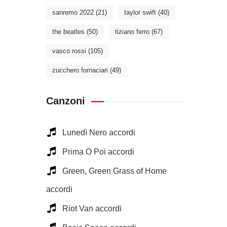
sanremo 2022
(21)
taylor swift
(40)
the beatles
(50)
tiziano ferro
(67)
vasco rossi
(105)
zucchero fornaciari
(49)
Canzoni
Lunedì Nero accordi
Prima O Poi accordi
Green, Green Grass of Home
accordi
Riot Van accordi