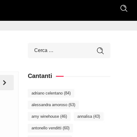
Cantanti
adriano celentano
(84)
alessandra amoroso
(63)
amy winehouse
(46)
annalisa
(43)
antonello venditti
(60)