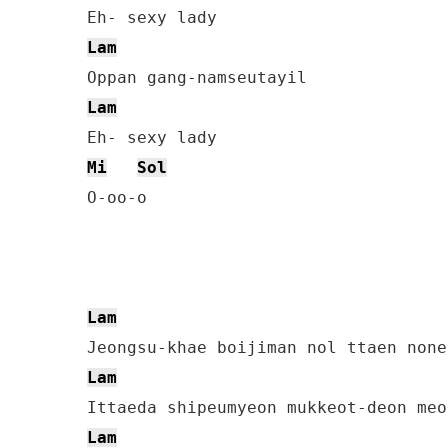
Lam
Lam
Mi
Sol
O-oo-o

Lam
Lam
Lam