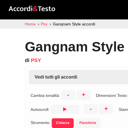
Home
Psy
Gangnam Style accordi
Gangnam Style 
di
PSY
Vedi tutti gli accordi
-
+
Cambia tonalità:
Dimensioni Testo
-
+
Autoscroll:
Stam
Strumento:
Chitarra
Pianoforte