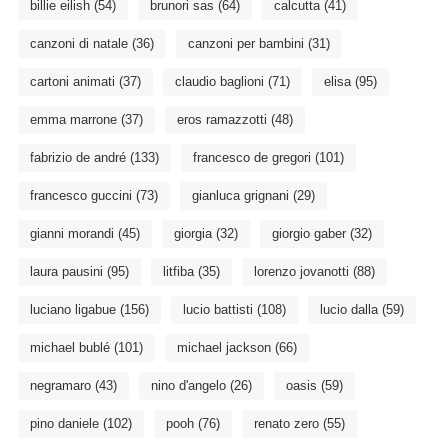
billie eilish
(54)
brunori sas
(64)
calcutta
(41)
canzoni di natale
(36)
canzoni per bambini
(31)
cartoni animati
(37)
claudio baglioni
(71)
elisa
(95)
emma marrone
(37)
eros ramazzotti
(48)
fabrizio de andré
(133)
francesco de gregori
(101)
francesco guccini
(73)
gianluca grignani
(29)
gianni morandi
(45)
giorgia
(32)
giorgio gaber
(32)
laura pausini
(95)
litfiba
(35)
lorenzo jovanotti
(88)
luciano ligabue
(156)
lucio battisti
(108)
lucio dalla
(59)
michael bublé
(101)
michael jackson
(66)
negramaro
(43)
nino d'angelo
(26)
oasis
(59)
pino daniele
(102)
pooh
(76)
renato zero
(55)