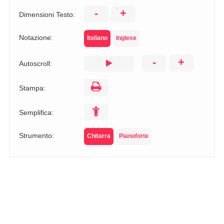
-
+
Dimensioni Testo:
Notazione:
Italiano
Inglese
-
+
Autoscroll:
Stampa:
Semplifica:
Strumento:
Chitarra
Pianoforte