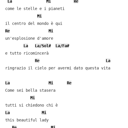
La
Mi
Re
come le stelle e i pianeti 

Mi
Re
Mi
un'esplosione d'amore 

La
La/Sol#
La/Fa#
e tutto ricomincerà 

Re
La
ringrazio il cielo per avermi dato questa vita 

La
Mi
Re
Come sei bella stasera 

Mi
La
Mi
this beautiful lady 

Re
Mi