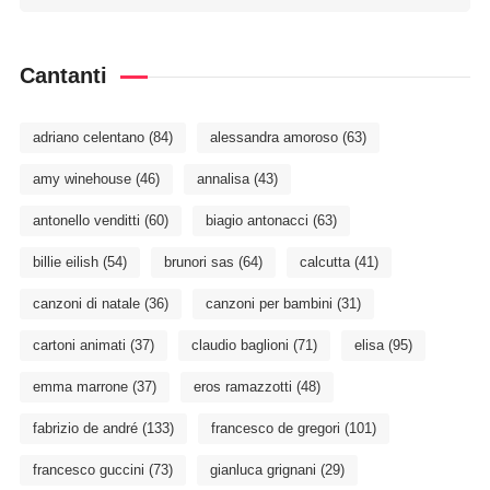
Cantanti
adriano celentano
(84)
alessandra amoroso
(63)
amy winehouse
(46)
annalisa
(43)
antonello venditti
(60)
biagio antonacci
(63)
billie eilish
(54)
brunori sas
(64)
calcutta
(41)
canzoni di natale
(36)
canzoni per bambini
(31)
cartoni animati
(37)
claudio baglioni
(71)
elisa
(95)
emma marrone
(37)
eros ramazzotti
(48)
fabrizio de andré
(133)
francesco de gregori
(101)
francesco guccini
(73)
gianluca grignani
(29)