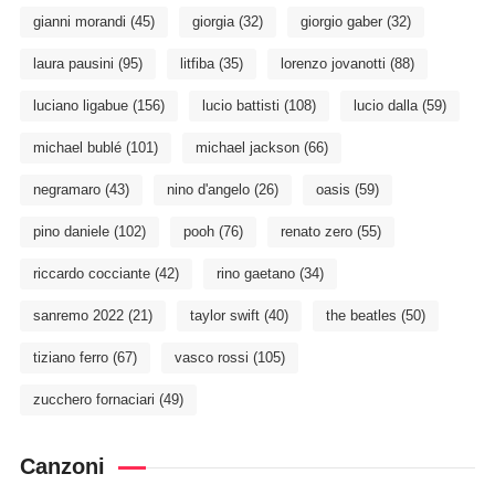
gianni morandi
(45)
giorgia
(32)
giorgio gaber
(32)
laura pausini
(95)
litfiba
(35)
lorenzo jovanotti
(88)
luciano ligabue
(156)
lucio battisti
(108)
lucio dalla
(59)
michael bublé
(101)
michael jackson
(66)
negramaro
(43)
nino d'angelo
(26)
oasis
(59)
pino daniele
(102)
pooh
(76)
renato zero
(55)
riccardo cocciante
(42)
rino gaetano
(34)
sanremo 2022
(21)
taylor swift
(40)
the beatles
(50)
tiziano ferro
(67)
vasco rossi
(105)
zucchero fornaciari
(49)
Canzoni