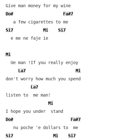
Do#
Fa#7
Si7
Mi
Si7
  e me ne faje ie

Mi
  Ue man !If you really enjoy

La7
Mi
don't worry how much you spend

La7
listen to  me man!

Mi
Do#
Fa#7
Si7
Mi
Si7