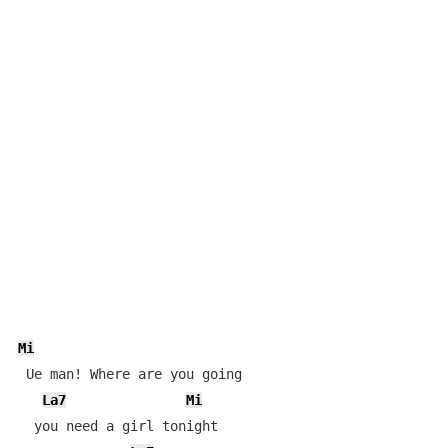
Mi
 Ue man! Where are you going

La7
Mi
  you need a girl tonight
