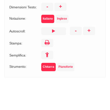
-
+
Dimensioni Testo:
Notazione:
Italiano
Inglese
-
+
Autoscroll:
Stampa:
Semplifica:
Strumento:
Chitarra
Pianoforte