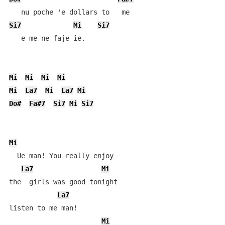
Si7
Mi
Si7
   e me ne faje ie. 

Mi
Mi
Mi
Mi
Mi
La7
Mi
La7
Mi
Do#
Fa#7
Si7
Mi
Si7
Mi
  Ue man! You really enjoy

La7
Mi
the  girls was good tonight

La7
listen to me man!

Mi