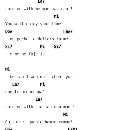
La7
come on with me man man man !

Mi
Do#
Fa#7
Si7
Mi
Si7
  e me ne faje ie

Mi
  Ue man I wouldn't cheat you

La7
Mi
nun te preoccupa'

La7
come on with  me man man man !

Mi
Do#
Fa#7