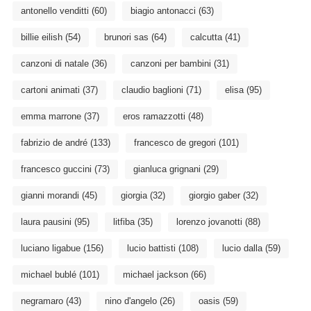
antonello venditti
(60)
biagio antonacci
(63)
billie eilish
(54)
brunori sas
(64)
calcutta
(41)
canzoni di natale
(36)
canzoni per bambini
(31)
cartoni animati
(37)
claudio baglioni
(71)
elisa
(95)
emma marrone
(37)
eros ramazzotti
(48)
fabrizio de andré
(133)
francesco de gregori
(101)
francesco guccini
(73)
gianluca grignani
(29)
gianni morandi
(45)
giorgia
(32)
giorgio gaber
(32)
laura pausini
(95)
litfiba
(35)
lorenzo jovanotti
(88)
luciano ligabue
(156)
lucio battisti
(108)
lucio dalla
(59)
michael bublé
(101)
michael jackson
(66)
negramaro
(43)
nino d'angelo
(26)
oasis
(59)