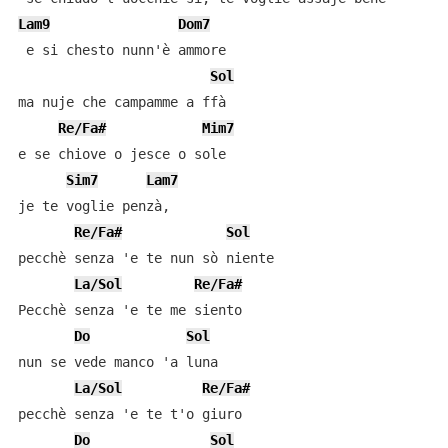
Lam9
Dom7
 e si chesto nunn'è ammore

Sol
ma nuje che campamme a ffà

Re/Fa#
Mim7
e se chiove o jesce o sole

Sim7
Lam7
je te voglie penzà,

Re/Fa#
Sol
pecchè senza 'e te nun sò niente

La/Sol
Re/Fa#
Pecchè senza 'e te me siento

Do
Sol
nun se vede manco 'a luna

La/Sol
Re/Fa#
pecchè senza 'e te t'o giuro

Do
Sol