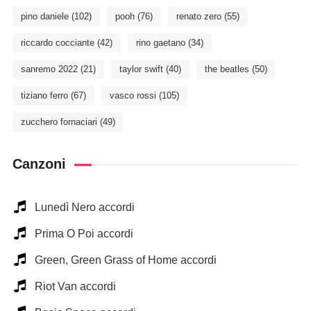
pino daniele
(102)
pooh
(76)
renato zero
(55)
riccardo cocciante
(42)
rino gaetano
(34)
sanremo 2022
(21)
taylor swift
(40)
the beatles
(50)
tiziano ferro
(67)
vasco rossi
(105)
zucchero fornaciari
(49)
Canzoni
Lunedì Nero accordi
Prima O Poi accordi
Green, Green Grass of Home accordi
Riot Van accordi