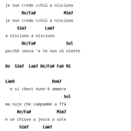
je nun credo cchiù a nisciuno

Re/Fa#
Mim7
je nun credo cchiù a nisciuno

Sim7
Lam7
a nisciuno a nisciuno

Re/Fa#
Sol
pecchè senza 'e te nun sò niente

Do
Sim7
Lam7
Re/Fa#
Fa6
Mi
Lam9
Dom7
  e si chest nunn'è ammore

Sol
ma nuje che campamme a ffà

Re/Fa#
Mim7
e se chiove o jesce o sole

Sim7
Lam7