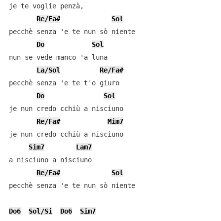
je te voglie penzà,

Re/Fa#
Sol
pecchè senza 'e te nun sò niente

Do
Sol
nun se vede manco 'a luna

La/Sol
Re/Fa#
pecchè senza 'e te t'o giuro

Do
Sol
je nun credo cchiù a nisciuno

Re/Fa#
Mim7
je nun credo cchiù a nisciuno

Sim7
Lam7
a nisciuno a nisciuno

Re/Fa#
Sol
pecchè senza 'e te nun sò niente

Do6
Sol/Si
Do6
Sim7