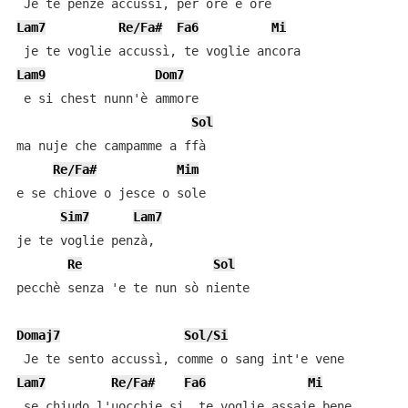
Lam7
Re/Fa#
Fa6
Mi
Lam9
Dom7
 e si chest nunn'è ammore

Sol
ma nuje che campamme a ffà

Re/Fa#
Mim
e se chiove o jesce o sole

Sim7
Lam7
je te voglie penzà,

Re
Sol
pecchè senza 'e te nun sò niente

Domaj7
Sol/Si
Lam7
Re/Fa#
Fa6
Mi