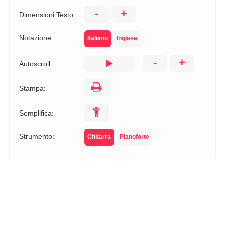
-
+
Dimensioni Testo:
Notazione:
Italiano
Inglese
-
+
Autoscroll:
Stampa:
Semplifica:
Strumento:
Chitarra
Pianoforte