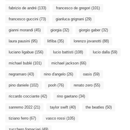
fabrizio de andré
(133)
francesco de gregori
(101)
francesco guccini
(73)
gianluca grignani
(29)
gianni morandi
(45)
giorgia
(32)
giorgio gaber
(32)
laura pausini
(95)
litfiba
(35)
lorenzo jovanotti
(88)
luciano ligabue
(156)
lucio battisti
(108)
lucio dalla
(59)
michael bublé
(101)
michael jackson
(66)
negramaro
(43)
nino d'angelo
(26)
oasis
(59)
pino daniele
(102)
pooh
(76)
renato zero
(55)
riccardo cocciante
(42)
rino gaetano
(34)
sanremo 2022
(21)
taylor swift
(40)
the beatles
(50)
tiziano ferro
(67)
vasco rossi
(105)
zucchero fornaciari
(49)