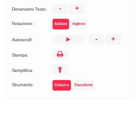
-
+
Dimensioni Testo:
Notazione:
Italiano
Inglese
-
+
Autoscroll:
Stampa:
Semplifica:
Strumento:
Chitarra
Pianoforte