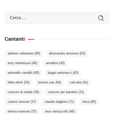
Cantanti
adriano celentano
(84)
alessandra amoroso
(63)
amy winehouse
(46)
annalisa
(43)
antonello venditti
(60)
biagio antonacci
(63)
billie eilish
(54)
brunori sas
(64)
calcutta
(41)
canzoni di natale
(36)
canzoni per bambini
(31)
cartoni animati
(37)
claudio baglioni
(71)
elisa
(95)
emma marrone
(37)
eros ramazzotti
(48)