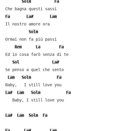
Solm
Fa
Fa
La#
Lam
Il nostro amore ora

Solm
Ormai non fa più passi

Rem
La
Fa
Ed io cosa farò senza di te

Sol
La#
Se penso a quel che sento

Lam
Solm
Fa
La#
Lam
Solm
Fa
   Baby, I still love you

La#
Lam
Solm
Fa
Fa
La#
Lam