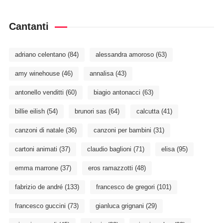
Cantanti
adriano celentano
(84)
alessandra amoroso
(63)
amy winehouse
(46)
annalisa
(43)
antonello venditti
(60)
biagio antonacci
(63)
billie eilish
(54)
brunori sas
(64)
calcutta
(41)
canzoni di natale
(36)
canzoni per bambini
(31)
cartoni animati
(37)
claudio baglioni
(71)
elisa
(95)
emma marrone
(37)
eros ramazzotti
(48)
fabrizio de andré
(133)
francesco de gregori
(101)
francesco guccini
(73)
gianluca grignani
(29)