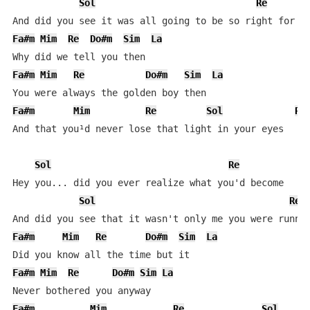
Sol
Re
Fa#m
Mim
Re
Do#m
Sim
La
Fa#m
Mim
Re
Do#m
Sim
La
Fa#m
Mim
Re
Sol
Re
And that you¹d never lose that light in your eyes

Sol
Re
Hey you... did you ever realize what you'd become

Sol
Re
Fa#m
Mim
Re
Do#m
Sim
La
Fa#m
Mim
Re
Do#m
Sim
La
Fa#m
Mim
Re
Sol