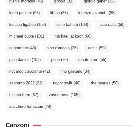
gianni morandi
(45)
giorgia
(32)
giorgio gaber
(32)
laura pausini
(95)
litfiba
(35)
lorenzo jovanotti
(88)
luciano ligabue
(156)
lucio battisti
(108)
lucio dalla
(59)
michael bublé
(101)
michael jackson
(66)
negramaro
(43)
nino d'angelo
(26)
oasis
(59)
pino daniele
(102)
pooh
(76)
renato zero
(55)
riccardo cocciante
(42)
rino gaetano
(34)
sanremo 2022
(21)
taylor swift
(40)
the beatles
(50)
tiziano ferro
(67)
vasco rossi
(105)
zucchero fornaciari
(49)
Canzoni