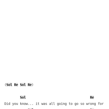
(
Sol
Re
Sol
Re
)

Sol
Re
Did you know... it was all going to go so wrong for yo