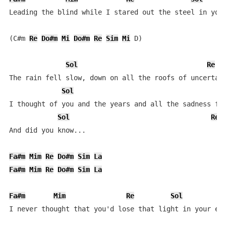
Leading the blind while I stared out the steel in your
(C#m 
Re
Do#m
Mi
Do#m
Re
Sim
Mi
 D)

Sol
Re
The rain fell slow, down on all the roofs of uncertain
Sol
I thought of you and the years and all the sadness fel
Sol
Re
And did you know...

Fa#m
Mim
Re
Do#m
Sim
La
Fa#m
Mim
Re
Do#m
Sim
La
Fa#m
Mim
Re
Sol
I never thought that you'd lose that light in your eye