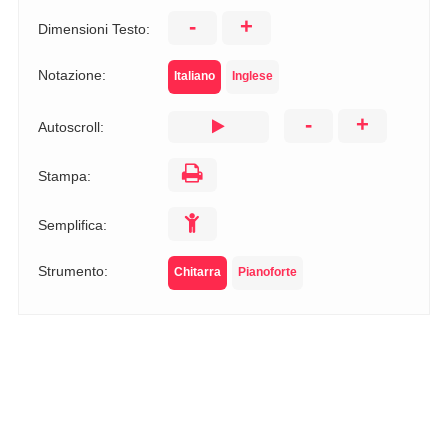
-
+
Dimensioni Testo:
Notazione:
Italiano
Inglese
-
+
Autoscroll:
Stampa:
Semplifica:
Strumento:
Chitarra
Pianoforte