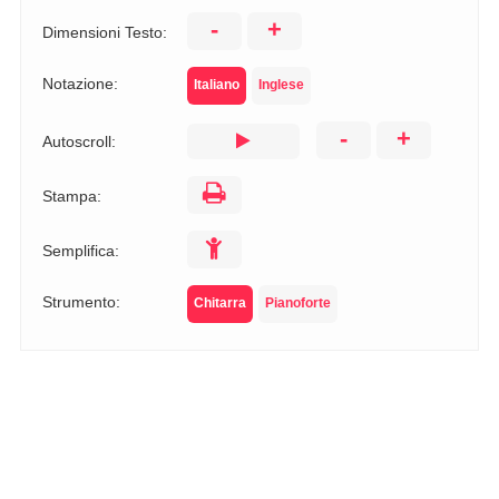
-
+
Dimensioni Testo:
Notazione:
Italiano
Inglese
-
+
Autoscroll:
Stampa:
Semplifica:
Strumento:
Chitarra
Pianoforte