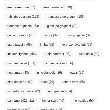
emma marrone
(37)
eros ramazzotti
(48)
fabrizio de andré
(133)
francesco de gregori
(101)
francesco guccini
(73)
gianluca grignani
(29)
gianni morandi
(45)
giorgia
(32)
giorgio gaber
(32)
laura pausini
(95)
litfiba
(35)
lorenzo jovanotti
(88)
luciano ligabue
(156)
lucio battisti
(108)
lucio dalla
(59)
michael bublé
(101)
michael jackson
(66)
negramaro
(43)
nino d'angelo
(26)
oasis
(59)
pino daniele
(102)
pooh
(76)
renato zero
(55)
riccardo cocciante
(42)
rino gaetano
(34)
sanremo 2022
(21)
taylor swift
(40)
the beatles
(50)
tiziano ferro
(67)
vasco rossi
(105)