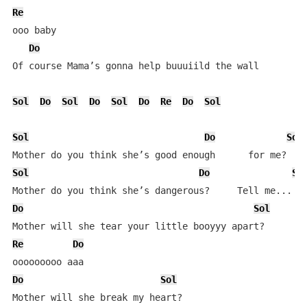
Re
ooo baby

Do
Of course Mama’s gonna help buuuiild the wall

Sol
Do
Sol
Do
Sol
Do
Re
Do
Sol
Sol
Do
Sol
Sol
Do
So
Do
Sol
Re
Do
Do
Sol
Mother will she break my heart?
