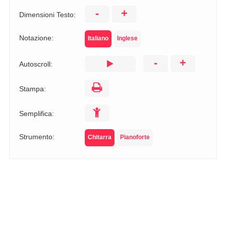
-
+
Dimensioni Testo:
Notazione:
Italiano
Inglese
-
+
Autoscroll:
Stampa:
Semplifica:
Strumento:
Chitarra
Pianoforte