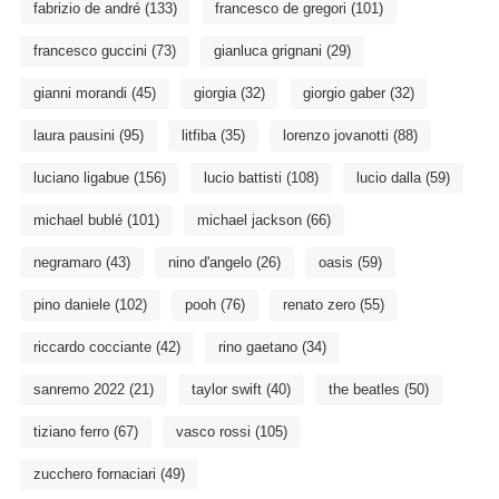
fabrizio de andré
(133)
francesco de gregori
(101)
francesco guccini
(73)
gianluca grignani
(29)
gianni morandi
(45)
giorgia
(32)
giorgio gaber
(32)
laura pausini
(95)
litfiba
(35)
lorenzo jovanotti
(88)
luciano ligabue
(156)
lucio battisti
(108)
lucio dalla
(59)
michael bublé
(101)
michael jackson
(66)
negramaro
(43)
nino d'angelo
(26)
oasis
(59)
pino daniele
(102)
pooh
(76)
renato zero
(55)
riccardo cocciante
(42)
rino gaetano
(34)
sanremo 2022
(21)
taylor swift
(40)
the beatles
(50)
tiziano ferro
(67)
vasco rossi
(105)
zucchero fornaciari
(49)