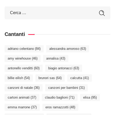
Cantanti
adriano celentano
(84)
alessandra amoroso
(63)
amy winehouse
(46)
annalisa
(43)
antonello venditti
(60)
biagio antonacci
(63)
billie eilish
(54)
brunori sas
(64)
calcutta
(41)
canzoni di natale
(36)
canzoni per bambini
(31)
cartoni animati
(37)
claudio baglioni
(71)
elisa
(95)
emma marrone
(37)
eros ramazzotti
(48)