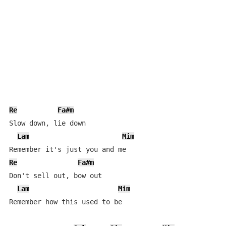
Re
Fa#m
Slow down, lie down 

Lam
Mim
Re
Fa#m
Don't sell out, bow out 

Lam
Mim
Remember how this used to be 
