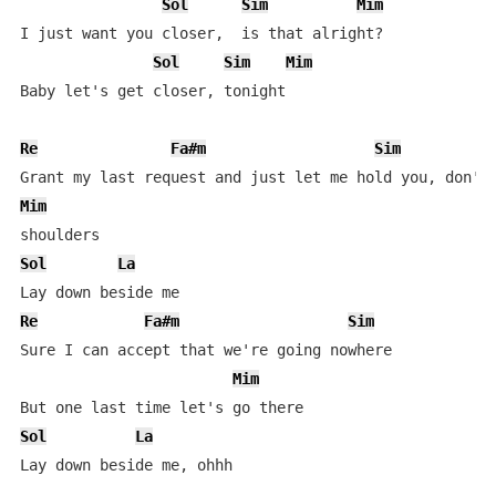
Sol
Sim
Mim
I just want you closer,  is that alright? 

Sol
Sim
Mim
Baby let's get closer, tonight 

Re
Fa#m
Sim
Mim
Sol
La
Re
Fa#m
Sim
Sure I can accept that we're going nowhere 

Mim
Sol
La
Lay down beside me, ohhh 
