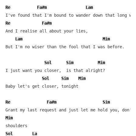
Re
Fa#m
Lam
Re
Fa#m
And I realise all about your lies, 

Lam
Mim
But I'm no wiser than the fool that I was before. 

Sol
Sim
Mim
I just want you closer,  is that alright? 

Sol
Sim
Mim
Baby let's get closer, tonight 

Re
Fa#m
Sim
Mim
Sol
La