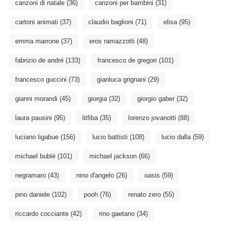
canzoni di natale
(36)
canzoni per bambini
(31)
cartoni animati
(37)
claudio baglioni
(71)
elisa
(95)
emma marrone
(37)
eros ramazzotti
(48)
fabrizio de andré
(133)
francesco de gregori
(101)
francesco guccini
(73)
gianluca grignani
(29)
gianni morandi
(45)
giorgia
(32)
giorgio gaber
(32)
laura pausini
(95)
litfiba
(35)
lorenzo jovanotti
(88)
luciano ligabue
(156)
lucio battisti
(108)
lucio dalla
(59)
michael bublé
(101)
michael jackson
(66)
negramaro
(43)
nino d'angelo
(26)
oasis
(59)
pino daniele
(102)
pooh
(76)
renato zero
(55)
riccardo cocciante
(42)
rino gaetano
(34)