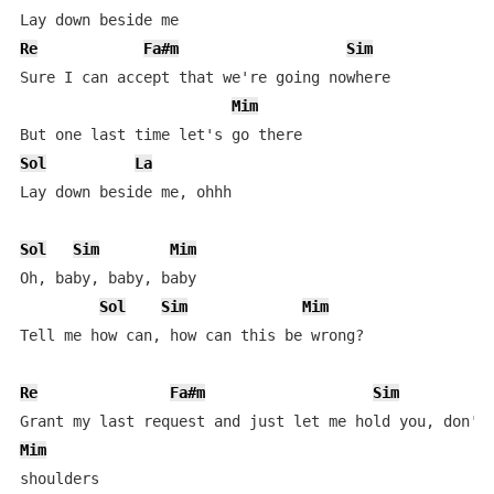
Re
Fa#m
Sim
Sure I can accept that we're going nowhere 

Mim
Sol
La
Lay down beside me, ohhh 

Sol
Sim
Mim
Oh, baby, baby, baby

Sol
Sim
Mim
Tell me how can, how can this be wrong?

Re
Fa#m
Sim
Mim