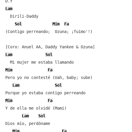
Lam
  Dirili-Daddy

Sol
Mim
Fa
(Contigo perreando;  Ozuna; ¡fuimo'!)

Lam
Sol
Mim
Fa
Pero yo no contesté (Uah, baby; sube)

Lam
Sol
Mim
Fa
Y de ella me olvidé (Mami)

Lam
Sol
Dios mío, perdóname

Mim
Fa