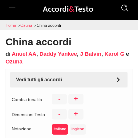
Home
Ozuna
China accordi
China accordi
di
Anuel AA
,
Daddy Yankee
,
J Balvin
,
Karol G
e
Ozuna
Vedi tutti gli accordi
-
+
Cambia tonalità:
-
+
Dimensioni Testo:
Notazione:
Italiano
Inglese