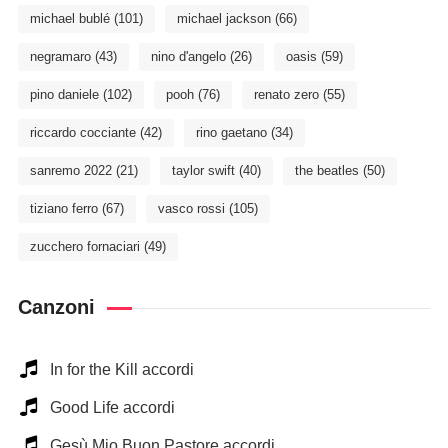
michael bublé
(101)
michael jackson
(66)
negramaro
(43)
nino d'angelo
(26)
oasis
(59)
pino daniele
(102)
pooh
(76)
renato zero
(55)
riccardo cocciante
(42)
rino gaetano
(34)
sanremo 2022
(21)
taylor swift
(40)
the beatles
(50)
tiziano ferro
(67)
vasco rossi
(105)
zucchero fornaciari
(49)
Canzoni
In for the Kill accordi
Good Life accordi
Gesù Mio Buon Pastore accordi