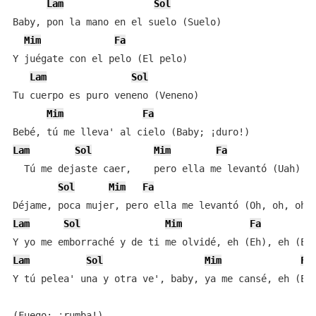
Lam
Sol
Baby, pon la mano en el suelo (Suelo)

Mim
Fa
Y juégate con el pelo (El pelo)

Lam
Sol
Tu cuerpo es puro veneno (Veneno)

Mim
Fa
Lam
Sol
Mim
Fa
L
  Tú me dejaste caer,    pero ella me levantó (Uah)

Sol
Mim
Fa
Lam
Sol
Mim
Fa
Lam
Sol
Mim
Fa
Y tú pelea' una y otra ve', baby, ya me cansé, eh (Eh)
(Fuego; ¡rumba!)
