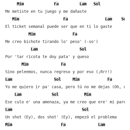
Mim
Fa
Lam
Sol
Me metiste en tu juego y me dañaste

Mim
Fa
Lam
Sol
El ticket semanal puede ser que en ti lo gaste

Mim
Fa
Me creo bichote tirando lo' peso' (-so')

Lam
Sol
Por 'tar ricota te doy pata' y queso

Mim
Fa
Lam
Sol
Mim
Fa
Yo me quiero ir pa' casa, pero tú no me dejas (Oh, oh,
Lam
Sol
Mim
Lam
Sol
Mim
Fa
Lam