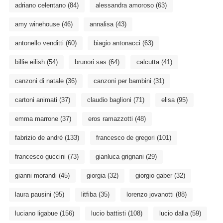
adriano celentano
(84)
alessandra amoroso
(63)
amy winehouse
(46)
annalisa
(43)
antonello venditti
(60)
biagio antonacci
(63)
billie eilish
(54)
brunori sas
(64)
calcutta
(41)
canzoni di natale
(36)
canzoni per bambini
(31)
cartoni animati
(37)
claudio baglioni
(71)
elisa
(95)
emma marrone
(37)
eros ramazzotti
(48)
fabrizio de andré
(133)
francesco de gregori
(101)
francesco guccini
(73)
gianluca grignani
(29)
gianni morandi
(45)
giorgia
(32)
giorgio gaber
(32)
laura pausini
(95)
litfiba
(35)
lorenzo jovanotti
(88)
luciano ligabue
(156)
lucio battisti
(108)
lucio dalla
(59)