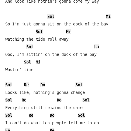
And look like nothin's gonna come my way

Sol
Mi
So I'm just gonna sit on the dock of the bay

Sol
Mi
Watching the tide roll away

Sol
La
Ooo, I'm sittin' on the dock of the bay

Sol
Mi
Wastin' time

Sol
Re
Do
Sol
Sol
Re
Do
Sol
Sol
Re
Do
Sol
Fa
Re