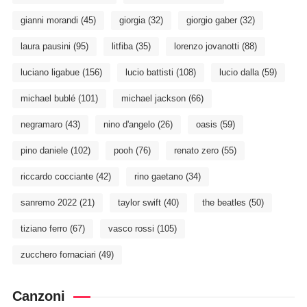
gianni morandi
(45)
giorgia
(32)
giorgio gaber
(32)
laura pausini
(95)
litfiba
(35)
lorenzo jovanotti
(88)
luciano ligabue
(156)
lucio battisti
(108)
lucio dalla
(59)
michael bublé
(101)
michael jackson
(66)
negramaro
(43)
nino d'angelo
(26)
oasis
(59)
pino daniele
(102)
pooh
(76)
renato zero
(55)
riccardo cocciante
(42)
rino gaetano
(34)
sanremo 2022
(21)
taylor swift
(40)
the beatles
(50)
tiziano ferro
(67)
vasco rossi
(105)
zucchero fornaciari
(49)
Canzoni