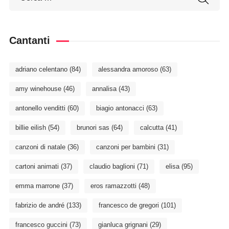
Cantanti
adriano celentano
(84)
alessandra amoroso
(63)
amy winehouse
(46)
annalisa
(43)
antonello venditti
(60)
biagio antonacci
(63)
billie eilish
(54)
brunori sas
(64)
calcutta
(41)
canzoni di natale
(36)
canzoni per bambini
(31)
cartoni animati
(37)
claudio baglioni
(71)
elisa
(95)
emma marrone
(37)
eros ramazzotti
(48)
fabrizio de andré
(133)
francesco de gregori
(101)
francesco guccini
(73)
gianluca grignani
(29)